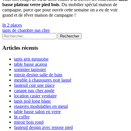
basse plateau verre pied bois
. Du mobilier spécial maison de
campagne, parce que pour ouvrir cette semaine on a eu de voir
grand et de rêver maison de campagne !
Navigation
Previous
lit 2 places
article:
Next
tapis de chambre pas cher
de
article:
Colonne
Rechercher :
l’article
latérale
Articles récents
principale
tapis gris turquoise
table basse acajou
sommier tapissier
miroir design salle de bain
meuble à chaussures noir laqué
fauteuil cuir une place
canape pas cher angle
location casier vestiaire
tapis poil long blanc
etageres modulables en metal
table basse salon en verre
lit coffre
miroir bois rond
fauteuil design avec repose pied