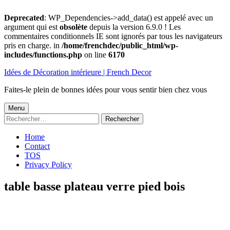
Deprecated
: WP_Dependencies->add_data() est appelé avec un
argument qui est
obsolète
depuis la version 6.9.0 ! Les
commentaires conditionnels IE sont ignorés par tous les navigateurs
pris en charge. in
/home/frenchdec/public_html/wp-
includes/functions.php
on line
6170
Aller
Idées de Décoration intérieure | French Decor
au
contenu
Faites-le plein de bonnes idées pour vous sentir bien chez vous
Menu
Menu
Rechercher :
principal
Home
Contact
TOS
Privacy Policy
table basse plateau verre pied bois