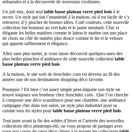
artisanales et à la découverte de nouveaux exotismes.
Un joli mix, dont seul
table basse plateau verre pied bois
à le
secret. Un style qui fait l’unanimité à la maison, où il est facile de s’y
retrouver, d’y piocher de bonnes idées. Coté couleurs, cette nouvelle
collection fait honneur au vert kaki et le jaune moutard. Chic et
élégante les belles matières comme le laiton le marbre ont une place
de choix au côté de matière plus douce comme le lin et le velours
qui apporte raffinement et élégance.
Allez sans plus tarder, je vous laisse découvrir quelques-unes des
plus belles planches d’ambiance de cette nouvelle collection
table
basse plateau verre pied bois
.
A la maison, le site web de frenchdec.com est devenu au fil des
années une de nos destinations shopping déco favorite.
Pourquoi ? Eh bien c’est assez simple peut-importe son style on
trouve toujours son bonheur chez frenchdec.com . Que l’on cherche
à composer une déco scandinave pour une chambre, une ambiance
campagne chic dans son salon, un style plus industriel pour sa
cuisine tous les styles pour
table basse plateau verre pied bois
.
Tout juste avant la fin des soldes d’hiver et l’arrivée des nouvelles
collections déco printemps-été, on vous propose de partager avec
vous nos coups de cœur déco chiner à la travers les collections
table