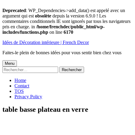
Deprecated
: WP_Dependencies->add_data() est appelé avec un
argument qui est
obsolète
depuis la version 6.9.0 ! Les
commentaires conditionnels IE sont ignorés par tous les navigateurs
pris en charge. in
/home/frenchdec/public_html/wp-
includes/functions.php
on line
6170
Aller
Idées de Décoration intérieure | French Decor
au
contenu
Faites-le plein de bonnes idées pour vous sentir bien chez vous
Menu
Menu
Rechercher :
principal
Home
Contact
TOS
Privacy Policy
table basse plateau en verre