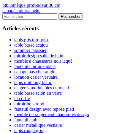
Navigation
Previous
bibliothèque profondeur 30 cm
article:
Next
canapé cuir vachette
de
article:
Colonne
Rechercher :
l’article
latérale
Articles récents
principale
tapis gris turquoise
table basse acajou
sommier tapissier
miroir design salle de bain
meuble à chaussures noir laqué
fauteuil cuir une place
canape pas cher angle
location casier vestiaire
tapis poil long blanc
etageres modulables en metal
table basse salon en verre
lit coffre
miroir bois rond
fauteuil design avec repose pied
meuble de rangement chaussures design
fauteuil club
casier métallique vestiaire
tapis rouge gris