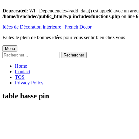
Deprecated
: WP_Dependencies->add_data() est appelé avec un argu
/home/frenchdec/public_html/wp-includes/functions.php
on line
6
Aller
Idées de Décoration intérieure | French Decor
au
contenu
Faites-le plein de bonnes idées pour vous sentir bien chez vous
Menu
Menu
Rechercher :
principal
Home
Contact
TOS
Privacy Policy
table basse pin