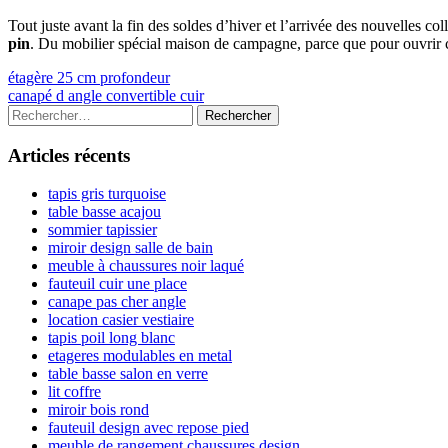
Tout juste avant la fin des soldes d’hiver et l’arrivée des nouvelles c
pin
. Du mobilier spécial maison de campagne, parce que pour ouvrir 
Navigation
Previous
étagère 25 cm profondeur
article:
Next
canapé d angle convertible cuir
de
article:
Colonne
Rechercher :
l’article
latérale
Articles récents
principale
tapis gris turquoise
table basse acajou
sommier tapissier
miroir design salle de bain
meuble à chaussures noir laqué
fauteuil cuir une place
canape pas cher angle
location casier vestiaire
tapis poil long blanc
etageres modulables en metal
table basse salon en verre
lit coffre
miroir bois rond
fauteuil design avec repose pied
meuble de rangement chaussures design