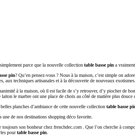
t simplement parce que la nouvelle collection
table basse pin
a vraiment
asse pin
? Qu’en pensez-vous ? Nous à la maison, c’est simple on adore !
ées, aux techniques artisanales et à la découverte de nouveaux exotismes
unanimité à la maison, où il est facile de s’y retrouver, d’y piocher de b
e laiton le marbre ont une place de choix au côté de matière plus douce 
s belles planches d’ambiance de cette nouvelle collection
table basse pi
s une de nos destinations shopping déco favorite.
ouve toujours son bonheur chez frenchdec.com . Que l’on cherche à co
tyles pour
table basse pin
.