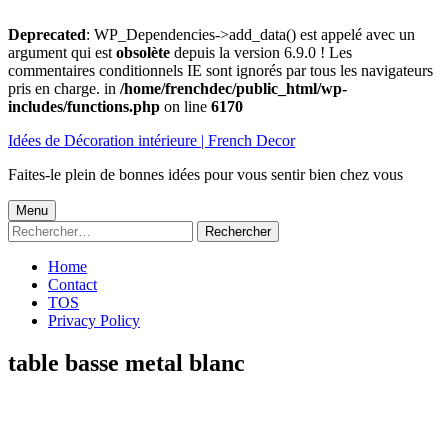
Deprecated
: WP_Dependencies->add_data() est appelé avec un
argument qui est
obsolète
depuis la version 6.9.0 ! Les
commentaires conditionnels IE sont ignorés par tous les navigateurs
pris en charge. in
/home/frenchdec/public_html/wp-
includes/functions.php
on line
6170
Aller
Idées de Décoration intérieure | French Decor
au
contenu
Faites-le plein de bonnes idées pour vous sentir bien chez vous
Menu
Menu
Rechercher :
principal
Home
Contact
TOS
Privacy Policy
table basse metal blanc