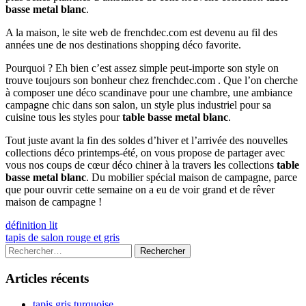
basse metal blanc
.
A la maison, le site web de frenchdec.com est devenu au fil des
années une de nos destinations shopping déco favorite.
Pourquoi ? Eh bien c’est assez simple peut-importe son style on
trouve toujours son bonheur chez frenchdec.com . Que l’on cherche
à composer une déco scandinave pour une chambre, une ambiance
campagne chic dans son salon, un style plus industriel pour sa
cuisine tous les styles pour
table basse metal blanc
.
Tout juste avant la fin des soldes d’hiver et l’arrivée des nouvelles
collections déco printemps-été, on vous propose de partager avec
vous nos coups de cœur déco chiner à la travers les collections
table
basse metal blanc
. Du mobilier spécial maison de campagne, parce
que pour ouvrir cette semaine on a eu de voir grand et de rêver
maison de campagne !
Navigation
Previous
définition lit
article:
Next
tapis de salon rouge et gris
de
article:
Colonne
Rechercher :
l’article
latérale
Articles récents
principale
tapis gris turquoise