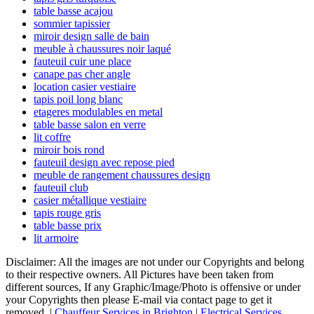
table basse acajou
sommier tapissier
miroir design salle de bain
meuble à chaussures noir laqué
fauteuil cuir une place
canape pas cher angle
location casier vestiaire
tapis poil long blanc
etageres modulables en metal
table basse salon en verre
lit coffre
miroir bois rond
fauteuil design avec repose pied
meuble de rangement chaussures design
fauteuil club
casier métallique vestiaire
tapis rouge gris
table basse prix
lit armoire
Disclaimer: All the images are not under our Copyrights and belong
to their respective owners. All Pictures have been taken from
different sources, If any Graphic/Image/Photo is offensive or under
your Copyrights then please E-mail via contact page to get it
removed. |
Chauffeur Services in Brighton
|
Electrical Services