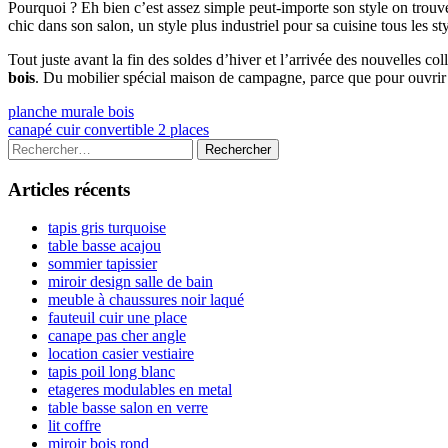
Pourquoi ? Eh bien c’est assez simple peut-importe son style on tr
chic dans son salon, un style plus industriel pour sa cuisine tous les s
Tout juste avant la fin des soldes d’hiver et l’arrivée des nouvelles c
bois
. Du mobilier spécial maison de campagne, parce que pour ouvrir
Navigation
Previous
planche murale bois
article:
Next
canapé cuir convertible 2 places
de
article:
Colonne
Rechercher :
l’article
latérale
Articles récents
principale
tapis gris turquoise
table basse acajou
sommier tapissier
miroir design salle de bain
meuble à chaussures noir laqué
fauteuil cuir une place
canape pas cher angle
location casier vestiaire
tapis poil long blanc
etageres modulables en metal
table basse salon en verre
lit coffre
miroir bois rond