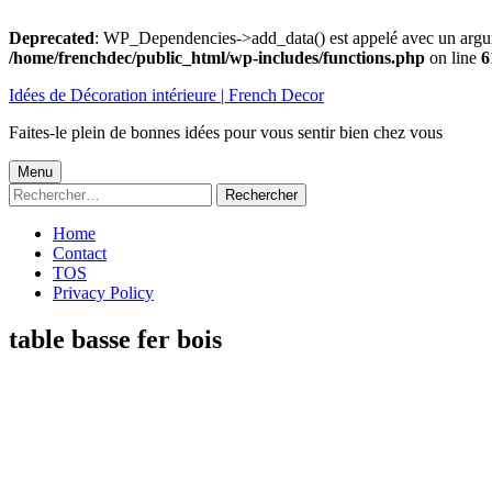
Deprecated
: WP_Dependencies->add_data() est appelé avec un argu
/home/frenchdec/public_html/wp-includes/functions.php
on line
6
Aller
Idées de Décoration intérieure | French Decor
au
contenu
Faites-le plein de bonnes idées pour vous sentir bien chez vous
Menu
Menu
Rechercher :
principal
Home
Contact
TOS
Privacy Policy
table basse fer bois