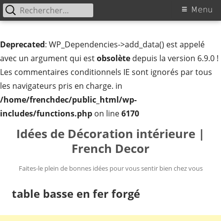
Rechercher :
Menu
Menu
principal
Deprecated
: WP_Dependencies->add_data() est appelé
avec un argument qui est
obsolète
depuis la version 6.9.0 !
Les commentaires conditionnels IE sont ignorés par tous
les navigateurs pris en charge. in
/home/frenchdec/public_html/wp-
includes/functions.php
on line
6170
Aller
Idées de Décoration intérieure |
au
French Decor
contenu
Faites-le plein de bonnes idées pour vous sentir bien chez vous
table basse en fer forgé