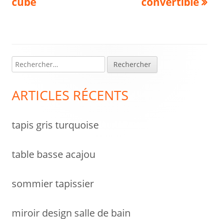
article:
article:
cube
convertible
de
l’article
R
Colonne
e
latérale
c
ARTICLES RÉCENTS
h
principale
e
tapis gris turquoise
r
c
h
table basse acajou
e
r
sommier tapissier
:
miroir design salle de bain