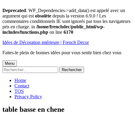
Deprecated
: WP_Dependencies->add_data() est appelé avec un
argument qui est
obsolète
depuis la version 6.9.0 ! Les
commentaires conditionnels IE sont ignorés par tous les navigateurs
pris en charge. in
/home/frenchdec/public_html/wp-
includes/functions.php
on line
6170
Aller
Idées de Décoration intérieure | French Decor
au
contenu
Faites-le plein de bonnes idées pour vous sentir bien chez vous
Menu
Menu
Rechercher :
principal
Home
Contact
TOS
Privacy Policy
table basse en chene