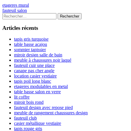
Navigation
Previous
etageres mural
article:
Next
fauteuil salon
de
article:
Colonne
Rechercher :
l’article
latérale
Articles récents
principale
tapis gris turquoise
table basse acajou
sommier tapissier
miroir design salle de bain
meuble à chaussures noir laqué
fauteuil cuir une place
canape pas cher angle
location casier vestiaire
tapis poil long blanc
etageres modulables en metal
table basse salon en verre
lit coffre
miroir bois rond
fauteuil design avec repose pied
meuble de rangement chaussures design
fauteuil club
casier métallique vestiaire
tapis rouge gris