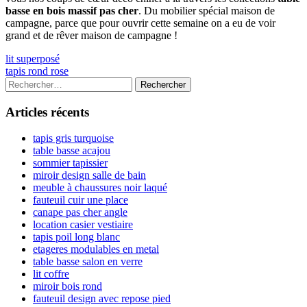
basse en bois massif pas cher
. Du mobilier spécial maison de
campagne, parce que pour ouvrir cette semaine on a eu de voir
grand et de rêver maison de campagne !
Navigation
Previous
lit superposé
article:
Next
tapis rond rose
de
article:
Colonne
Rechercher :
l’article
latérale
Articles récents
principale
tapis gris turquoise
table basse acajou
sommier tapissier
miroir design salle de bain
meuble à chaussures noir laqué
fauteuil cuir une place
canape pas cher angle
location casier vestiaire
tapis poil long blanc
etageres modulables en metal
table basse salon en verre
lit coffre
miroir bois rond
fauteuil design avec repose pied