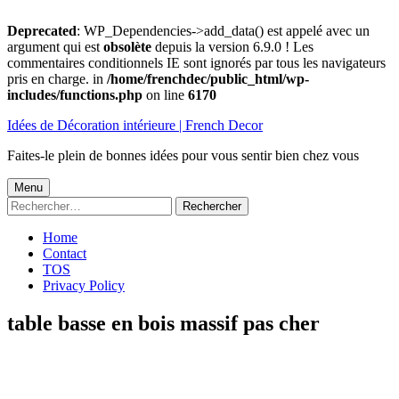
Deprecated
: WP_Dependencies->add_data() est appelé avec un
argument qui est
obsolète
depuis la version 6.9.0 ! Les
commentaires conditionnels IE sont ignorés par tous les navigateurs
pris en charge. in
/home/frenchdec/public_html/wp-
includes/functions.php
on line
6170
Aller
Idées de Décoration intérieure | French Decor
au
contenu
Faites-le plein de bonnes idées pour vous sentir bien chez vous
Menu
Menu
Rechercher :
principal
Home
Contact
TOS
Privacy Policy
table basse en bois massif pas cher