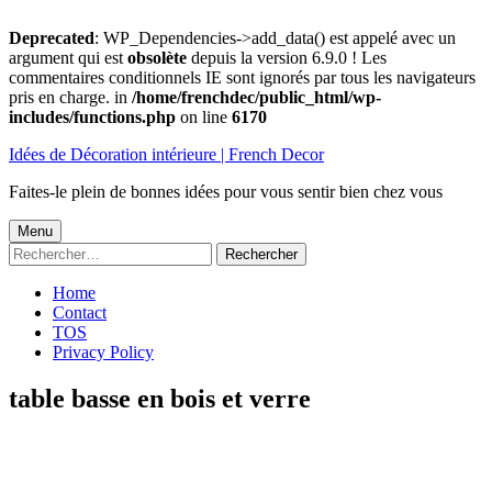
Deprecated
: WP_Dependencies->add_data() est appelé avec un
argument qui est
obsolète
depuis la version 6.9.0 ! Les
commentaires conditionnels IE sont ignorés par tous les navigateurs
pris en charge. in
/home/frenchdec/public_html/wp-
includes/functions.php
on line
6170
Aller
Idées de Décoration intérieure | French Decor
au
contenu
Faites-le plein de bonnes idées pour vous sentir bien chez vous
Menu
Menu
Rechercher :
principal
Home
Contact
TOS
Privacy Policy
table basse en bois et verre