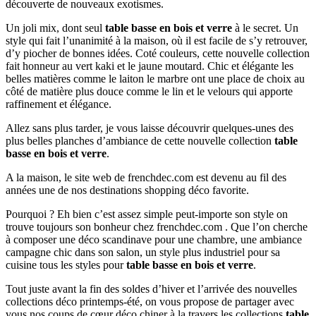
découverte de nouveaux exotismes.
Un joli mix, dont seul
table basse en bois et verre
à le secret. Un
style qui fait l’unanimité à la maison, où il est facile de s’y retrouver,
d’y piocher de bonnes idées. Coté couleurs, cette nouvelle collection
fait honneur au vert kaki et le jaune moutard. Chic et élégante les
belles matières comme le laiton le marbre ont une place de choix au
côté de matière plus douce comme le lin et le velours qui apporte
raffinement et élégance.
Allez sans plus tarder, je vous laisse découvrir quelques-unes des
plus belles planches d’ambiance de cette nouvelle collection
table
basse en bois et verre
.
A la maison, le site web de frenchdec.com est devenu au fil des
années une de nos destinations shopping déco favorite.
Pourquoi ? Eh bien c’est assez simple peut-importe son style on
trouve toujours son bonheur chez frenchdec.com . Que l’on cherche
à composer une déco scandinave pour une chambre, une ambiance
campagne chic dans son salon, un style plus industriel pour sa
cuisine tous les styles pour
table basse en bois et verre
.
Tout juste avant la fin des soldes d’hiver et l’arrivée des nouvelles
collections déco printemps-été, on vous propose de partager avec
vous nos coups de cœur déco chiner à la travers les collections
table