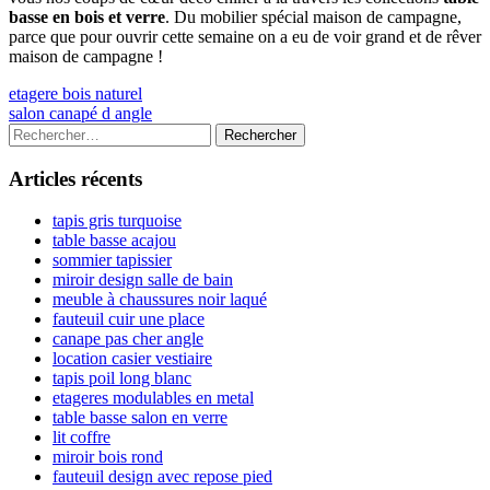
basse en bois et verre
. Du mobilier spécial maison de campagne,
parce que pour ouvrir cette semaine on a eu de voir grand et de rêver
maison de campagne !
Navigation
Previous
etagere bois naturel
article:
Next
salon canapé d angle
de
article:
Colonne
Rechercher :
l’article
latérale
Articles récents
principale
tapis gris turquoise
table basse acajou
sommier tapissier
miroir design salle de bain
meuble à chaussures noir laqué
fauteuil cuir une place
canape pas cher angle
location casier vestiaire
tapis poil long blanc
etageres modulables en metal
table basse salon en verre
lit coffre
miroir bois rond
fauteuil design avec repose pied