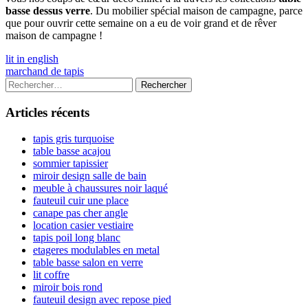
basse dessus verre
. Du mobilier spécial maison de campagne, parce
que pour ouvrir cette semaine on a eu de voir grand et de rêver
maison de campagne !
Navigation
Previous
lit in english
article:
Next
marchand de tapis
de
article:
Colonne
Rechercher :
l’article
latérale
Articles récents
principale
tapis gris turquoise
table basse acajou
sommier tapissier
miroir design salle de bain
meuble à chaussures noir laqué
fauteuil cuir une place
canape pas cher angle
location casier vestiaire
tapis poil long blanc
etageres modulables en metal
table basse salon en verre
lit coffre
miroir bois rond
fauteuil design avec repose pied