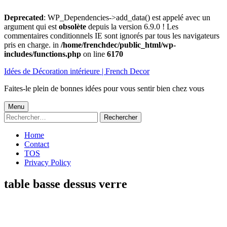
Deprecated
: WP_Dependencies->add_data() est appelé avec un
argument qui est
obsolète
depuis la version 6.9.0 ! Les
commentaires conditionnels IE sont ignorés par tous les navigateurs
pris en charge. in
/home/frenchdec/public_html/wp-
includes/functions.php
on line
6170
Aller
Idées de Décoration intérieure | French Decor
au
contenu
Faites-le plein de bonnes idées pour vous sentir bien chez vous
Menu
Menu
Rechercher :
principal
Home
Contact
TOS
Privacy Policy
table basse dessus verre