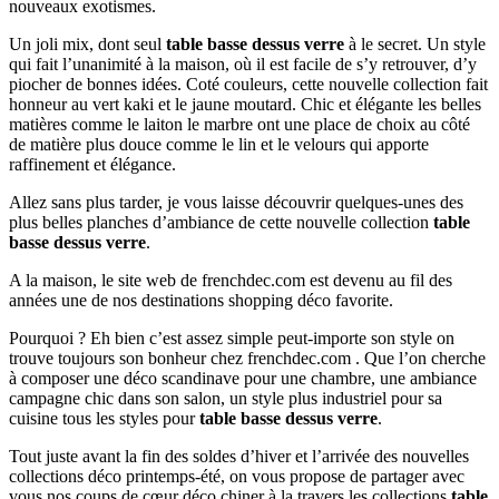
nouveaux exotismes.
Un joli mix, dont seul
table basse dessus verre
à le secret. Un style
qui fait l’unanimité à la maison, où il est facile de s’y retrouver, d’y
piocher de bonnes idées. Coté couleurs, cette nouvelle collection fait
honneur au vert kaki et le jaune moutard. Chic et élégante les belles
matières comme le laiton le marbre ont une place de choix au côté
de matière plus douce comme le lin et le velours qui apporte
raffinement et élégance.
Allez sans plus tarder, je vous laisse découvrir quelques-unes des
plus belles planches d’ambiance de cette nouvelle collection
table
basse dessus verre
.
A la maison, le site web de frenchdec.com est devenu au fil des
années une de nos destinations shopping déco favorite.
Pourquoi ? Eh bien c’est assez simple peut-importe son style on
trouve toujours son bonheur chez frenchdec.com . Que l’on cherche
à composer une déco scandinave pour une chambre, une ambiance
campagne chic dans son salon, un style plus industriel pour sa
cuisine tous les styles pour
table basse dessus verre
.
Tout juste avant la fin des soldes d’hiver et l’arrivée des nouvelles
collections déco printemps-été, on vous propose de partager avec
vous nos coups de cœur déco chiner à la travers les collections
table