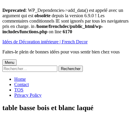
Deprecated
: WP_Dependencies->add_data() est appelé avec un
argument qui est
obsolète
depuis la version 6.9.0 ! Les
commentaires conditionnels IE sont ignorés par tous les navigateurs
pris en charge. in
/home/frenchdec/public_html/wp-
includes/functions.php
on line
6170
Aller
Idées de Décoration intérieure | French Decor
au
contenu
Faites-le plein de bonnes idées pour vous sentir bien chez vous
Menu
Menu
Rechercher :
principal
Home
Contact
TOS
Privacy Policy
table basse bois et blanc laqué