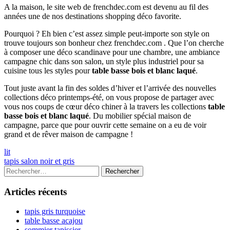
A la maison, le site web de frenchdec.com est devenu au fil des
années une de nos destinations shopping déco favorite.
Pourquoi ? Eh bien c’est assez simple peut-importe son style on
trouve toujours son bonheur chez frenchdec.com . Que l’on cherche
à composer une déco scandinave pour une chambre, une ambiance
campagne chic dans son salon, un style plus industriel pour sa
cuisine tous les styles pour
table basse bois et blanc laqué
.
Tout juste avant la fin des soldes d’hiver et l’arrivée des nouvelles
collections déco printemps-été, on vous propose de partager avec
vous nos coups de cœur déco chiner à la travers les collections
table
basse bois et blanc laqué
. Du mobilier spécial maison de
campagne, parce que pour ouvrir cette semaine on a eu de voir
grand et de rêver maison de campagne !
Navigation
Previous
lit
article:
Next
tapis salon noir et gris
de
article:
Colonne
Rechercher :
l’article
latérale
Articles récents
principale
tapis gris turquoise
table basse acajou
sommier tapissier