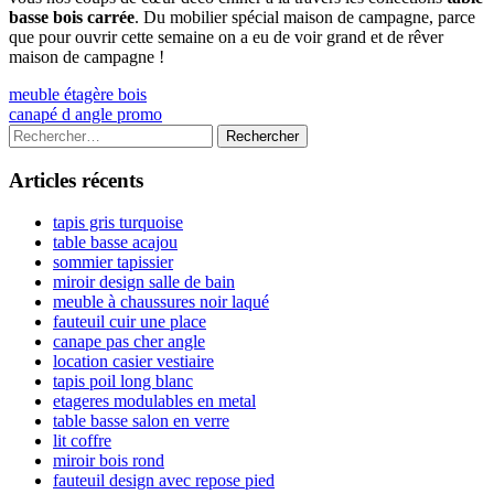
basse bois carrée
. Du mobilier spécial maison de campagne, parce
que pour ouvrir cette semaine on a eu de voir grand et de rêver
maison de campagne !
Navigation
Previous
meuble étagère bois
article:
Next
canapé d angle promo
de
article:
Colonne
Rechercher :
l’article
latérale
Articles récents
principale
tapis gris turquoise
table basse acajou
sommier tapissier
miroir design salle de bain
meuble à chaussures noir laqué
fauteuil cuir une place
canape pas cher angle
location casier vestiaire
tapis poil long blanc
etageres modulables en metal
table basse salon en verre
lit coffre
miroir bois rond
fauteuil design avec repose pied