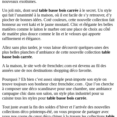
nouveaux exotismes.
Un joli mix, dont seul
table basse bois carrée
à le secret. Un style
qui fait l’unanimité à la maison, où il est facile de s’y retrouver, d’y
piocher de bonnes idées. Coté couleurs, cette nouvelle collection fait
honneur au vert kaki et le jaune moutard. Chic et élégante les belles
matières comme le laiton le marbre ont une place de choix au côté
de matière plus douce comme le lin et le velours qui apporte
raffinement et élégance.
Allez sans plus tarder, je vous laisse découvrir quelques-unes des
plus belles planches d’ambiance de cette nouvelle collection
table
basse bois carrée
.
A la maison, le site web de frenchdec.com est devenu au fil des
années une de nos destinations shopping déco favorite.
Pourquoi ? Eh bien c’est assez simple peut-importe son style on
trouve toujours son bonheur chez frenchdec.com . Que l’on cherche
à composer une déco scandinave pour une chambre, une ambiance
campagne chic dans son salon, un style plus industriel pour sa
cuisine tous les styles pour
table basse bois carrée
.
Tout juste avant la fin des soldes d’hiver et l’arrivée des nouvelles
collections déco printemps-été, on vous propose de partager avec
vous nos coups de cœur déco chiner à la travers les collections
table