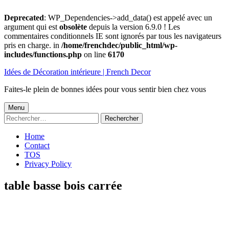
Deprecated
: WP_Dependencies->add_data() est appelé avec un
argument qui est
obsolète
depuis la version 6.9.0 ! Les
commentaires conditionnels IE sont ignorés par tous les navigateurs
pris en charge. in
/home/frenchdec/public_html/wp-
includes/functions.php
on line
6170
Aller
Idées de Décoration intérieure | French Decor
au
contenu
Faites-le plein de bonnes idées pour vous sentir bien chez vous
Menu
Menu
Rechercher :
principal
Home
Contact
TOS
Privacy Policy
table basse bois carrée