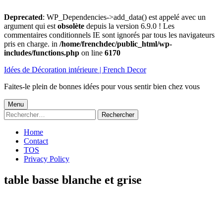
Deprecated
: WP_Dependencies->add_data() est appelé avec un
argument qui est
obsolète
depuis la version 6.9.0 ! Les
commentaires conditionnels IE sont ignorés par tous les navigateurs
pris en charge. in
/home/frenchdec/public_html/wp-
includes/functions.php
on line
6170
Aller
Idées de Décoration intérieure | French Decor
au
contenu
Faites-le plein de bonnes idées pour vous sentir bien chez vous
Menu
Menu
Rechercher :
principal
Home
Contact
TOS
Privacy Policy
table basse blanche et grise