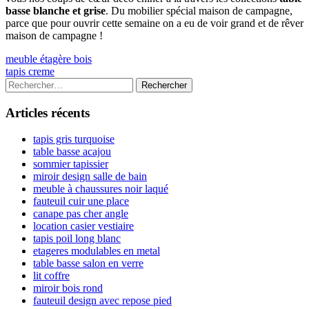
basse blanche et grise
. Du mobilier spécial maison de campagne,
parce que pour ouvrir cette semaine on a eu de voir grand et de rêver
maison de campagne !
Navigation
Previous
meuble étagère bois
article:
Next
tapis creme
de
article:
Colonne
Rechercher :
l’article
latérale
Articles récents
principale
tapis gris turquoise
table basse acajou
sommier tapissier
miroir design salle de bain
meuble à chaussures noir laqué
fauteuil cuir une place
canape pas cher angle
location casier vestiaire
tapis poil long blanc
etageres modulables en metal
table basse salon en verre
lit coffre
miroir bois rond
fauteuil design avec repose pied