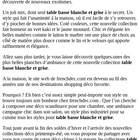
découverte de nouveaux exotismes.
Un joli mix, dont seul
table basse blanche et grise
à le secret. Un
style qui fait l’unanimité à la maison, où il est facile de s’y retrouver,
d’y piocher de bonnes idées. Coté couleurs, cette nouvelle collection
fait honneur au vert kaki et le jaune moutard. Chic et élégante les
belles matières comme le laiton le marbre ont une place de choix au
côté de matière plus douce comme le lin et le velours qui apporte
raffinement et élégance.
Allez sans plus tarder, je vous laisse découvrir quelques-unes des
plus belles planches d’ambiance de cette nouvelle collection
table
basse blanche et grise
.
A la maison, le site web de frenchdec.com est devenu au fil des
années une de nos destinations shopping déco favorite.
Pourquoi ? Eh bien c’est assez simple peut-importe son style on
trouve toujours son bonheur chez frenchdec.com . Que l’on cherche
à composer une déco scandinave pour une chambre, une ambiance
campagne chic dans son salon, un style plus industriel pour sa
cuisine tous les styles pour
table basse blanche et grise
.
Tout juste avant la fin des soldes d’hiver et l’arrivée des nouvelles
collections déco printemps-été, on vous propose de partager avec
vous nos coups de cœur déco chiner à la travers les collections
table