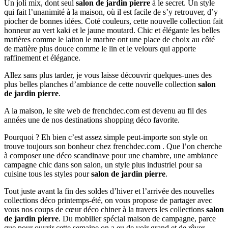
Un joli mix, dont seul
salon de jardin pierre
à le secret. Un style
qui fait l’unanimité à la maison, où il est facile de s’y retrouver, d’y
piocher de bonnes idées. Coté couleurs, cette nouvelle collection fait
honneur au vert kaki et le jaune moutard. Chic et élégante les belles
matières comme le laiton le marbre ont une place de choix au côté
de matière plus douce comme le lin et le velours qui apporte
raffinement et élégance.
Allez sans plus tarder, je vous laisse découvrir quelques-unes des
plus belles planches d’ambiance de cette nouvelle collection
salon
de jardin pierre
.
A la maison, le site web de frenchdec.com est devenu au fil des
années une de nos destinations shopping déco favorite.
Pourquoi ? Eh bien c’est assez simple peut-importe son style on
trouve toujours son bonheur chez frenchdec.com . Que l’on cherche
à composer une déco scandinave pour une chambre, une ambiance
campagne chic dans son salon, un style plus industriel pour sa
cuisine tous les styles pour
salon de jardin pierre
.
Tout juste avant la fin des soldes d’hiver et l’arrivée des nouvelles
collections déco printemps-été, on vous propose de partager avec
vous nos coups de cœur déco chiner à la travers les collections
salon
de jardin pierre
. Du mobilier spécial maison de campagne, parce
que pour ouvrir cette semaine on a eu de voir grand et de rêver