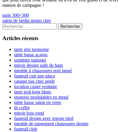
maison de campagne !
Navigation
Previous
tapis 300×300
article:
Next
salon de jardin moins cher
de
article:
Colonne
Rechercher :
l’article
latérale
Articles récents
principale
tapis gris turquoise
table basse acajou
sommier tapissier
miroir design salle de bain
meuble à chaussures noir laqué
fauteuil cuir une place
canape pas cher angle
location casier vestiaire
tapis poil long blanc
etageres modulables en metal
table basse salon en verre
lit coffre
miroir bois rond
fauteuil design avec repose pied
meuble de rangement chaussures design
fauteuil club