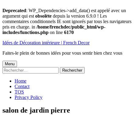
Deprecated
: WP_Dependencies->add_data() est appelé avec un
argument qui est
obsolète
depuis la version 6.9.0 ! Les
commentaires conditionnels IE sont ignorés par tous les navigateurs
pris en charge. in
/home/frenchdec/public_html/wp-
includes/functions.php
on line
6170
Aller
Idées de Décoration intérieure | French Decor
au
contenu
Faites-le plein de bonnes idées pour vous sentir bien chez vous
Menu
Menu
Rechercher :
principal
Home
Contact
TOS
Privacy Policy
salon de jardin pierre