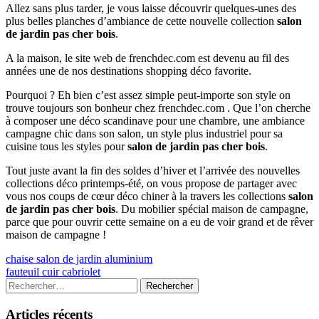
Allez sans plus tarder, je vous laisse découvrir quelques-unes des
plus belles planches d’ambiance de cette nouvelle collection
salon
de jardin pas cher bois
.
A la maison, le site web de frenchdec.com est devenu au fil des
années une de nos destinations shopping déco favorite.
Pourquoi ? Eh bien c’est assez simple peut-importe son style on
trouve toujours son bonheur chez frenchdec.com . Que l’on cherche
à composer une déco scandinave pour une chambre, une ambiance
campagne chic dans son salon, un style plus industriel pour sa
cuisine tous les styles pour
salon de jardin pas cher bois
.
Tout juste avant la fin des soldes d’hiver et l’arrivée des nouvelles
collections déco printemps-été, on vous propose de partager avec
vous nos coups de cœur déco chiner à la travers les collections
salon
de jardin pas cher bois
. Du mobilier spécial maison de campagne,
parce que pour ouvrir cette semaine on a eu de voir grand et de rêver
maison de campagne !
Navigation
Previous
chaise salon de jardin aluminium
article:
Next
fauteuil cuir cabriolet
de
article:
Colonne
Rechercher :
l’article
latérale
Articles récents