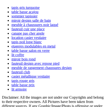
principale
tapis gris turquoise
table basse acajou
sommier tapissier
miroir design salle de bain
meuble à chaussures noir laqué
fauteuil cuir une place
canape pas cher angle
location casier vestiaire
tapis poil long blanc
etageres modulables en metal
table basse salon en verre
lit coffre
miroir bois rond
fauteuil design avec repose pied
meuble de rangement chaussures design
fauteuil club
casier métallique vestiaire
tapis rouge gris
table basse prix
lit armoire
Disclaimer: All the images are not under our Copyrights and belong
to their respective owners. All Pictures have been taken from
different sources, If any Graphic/Image/Photo is offensive or under