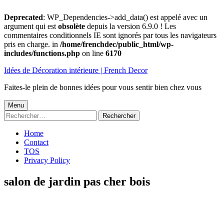
Deprecated
: WP_Dependencies->add_data() est appelé avec un
argument qui est
obsolète
depuis la version 6.9.0 ! Les
commentaires conditionnels IE sont ignorés par tous les navigateurs
pris en charge. in
/home/frenchdec/public_html/wp-
includes/functions.php
on line
6170
Aller
Idées de Décoration intérieure | French Decor
au
contenu
Faites-le plein de bonnes idées pour vous sentir bien chez vous
Menu
Menu
Rechercher :
principal
Home
Contact
TOS
Privacy Policy
salon de jardin pas cher bois