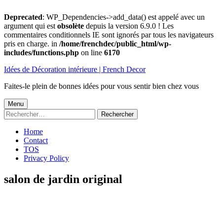
Deprecated
: WP_Dependencies->add_data() est appelé avec un
argument qui est
obsolète
depuis la version 6.9.0 ! Les
commentaires conditionnels IE sont ignorés par tous les navigateurs
pris en charge. in
/home/frenchdec/public_html/wp-
includes/functions.php
on line
6170
Aller
Idées de Décoration intérieure | French Decor
au
contenu
Faites-le plein de bonnes idées pour vous sentir bien chez vous
Menu
Menu
Rechercher :
principal
Home
Contact
TOS
Privacy Policy
salon de jardin original