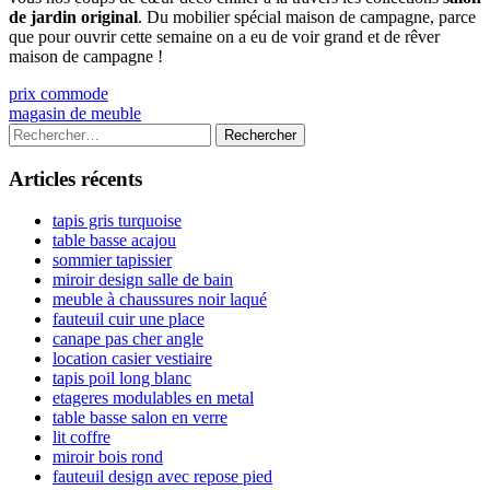
de jardin original
. Du mobilier spécial maison de campagne, parce
que pour ouvrir cette semaine on a eu de voir grand et de rêver
maison de campagne !
Navigation
Previous
prix commode
article:
Next
magasin de meuble
de
article:
Colonne
Rechercher :
l’article
latérale
Articles récents
principale
tapis gris turquoise
table basse acajou
sommier tapissier
miroir design salle de bain
meuble à chaussures noir laqué
fauteuil cuir une place
canape pas cher angle
location casier vestiaire
tapis poil long blanc
etageres modulables en metal
table basse salon en verre
lit coffre
miroir bois rond
fauteuil design avec repose pied