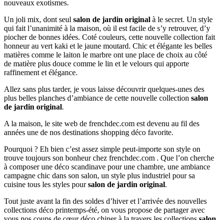
nouveaux exotismes.
Un joli mix, dont seul
salon de jardin original
à le secret. Un style
qui fait l’unanimité à la maison, où il est facile de s’y retrouver, d’y
piocher de bonnes idées. Coté couleurs, cette nouvelle collection fait
honneur au vert kaki et le jaune moutard. Chic et élégante les belles
matières comme le laiton le marbre ont une place de choix au côté
de matière plus douce comme le lin et le velours qui apporte
raffinement et élégance.
Allez sans plus tarder, je vous laisse découvrir quelques-unes des
plus belles planches d’ambiance de cette nouvelle collection
salon
de jardin original
.
A la maison, le site web de frenchdec.com est devenu au fil des
années une de nos destinations shopping déco favorite.
Pourquoi ? Eh bien c’est assez simple peut-importe son style on
trouve toujours son bonheur chez frenchdec.com . Que l’on cherche
à composer une déco scandinave pour une chambre, une ambiance
campagne chic dans son salon, un style plus industriel pour sa
cuisine tous les styles pour
salon de jardin original
.
Tout juste avant la fin des soldes d’hiver et l’arrivée des nouvelles
collections déco printemps-été, on vous propose de partager avec
vous nos coups de cœur déco chiner à la travers les collections
salon