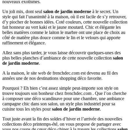
nouveaux exotismes.
Un joli mix, dont seul
salon de jardin moderne
à le secret. Un
style qui fait l’unanimité à la maison, où il est facile de s’y retrouver,
d’y piocher de bonnes idées. Coté couleurs, cette nouvelle collection
fait honneur au vert kaki et le jaune moutard. Chic et élégante les
belles matières comme le laiton le marbre ont une place de choix au
côté de matière plus douce comme le lin et le velours qui apporte
raffinement et élégance.
Allez sans plus tarder, je vous laisse découvrir quelques-unes des
plus belles planches d’ambiance de cette nouvelle collection
salon
de jardin moderne
.
A la maison, le site web de frenchdec.com est devenu au fil des
années une de nos destinations shopping déco favorite.
Pourquoi ? Eh bien c’est assez simple peut-importe son style on
trouve toujours son bonheur chez frenchdec.com . Que l’on cherche
à composer une déco scandinave pour une chambre, une ambiance
campagne chic dans son salon, un style plus industriel pour sa
cuisine tous les styles pour
salon de jardin moderne
.
Tout juste avant la fin des soldes d’hiver et l’arrivée des nouvelles
collections déco printemps-été, on vous propose de partager avec
vous nos coups de cœur déco chiner à la travers les collections
salon