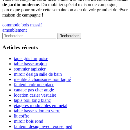
de jardin moderne
. Du mobilier spécial maison de campagne,
parce que pour ouvrir cette semaine on a eu de voir grand et de rêver
maison de campagne !
Navigation
Previous
commode bois massif
article:
Next
ameublement
de
article:
Colonne
Rechercher :
l’article
latérale
Articles récents
principale
tapis gris turquoise
table basse acajou
sommier tapissier
miroir design salle de bain
meuble à chaussures noir laqué
fauteuil cuir une place
canape pas cher angle
location casier vestiaire
tapis poil long blanc
etageres modulables en metal
table basse salon en verre
lit coffre
miroir bois rond
fauteuil design avec repose pied