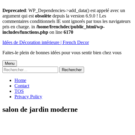
Deprecated
: WP_Dependencies->add_data() est appelé avec un
argument qui est
obsolète
depuis la version 6.9.0 ! Les
commentaires conditionnels IE sont ignorés par tous les navigateurs
pris en charge. in
/home/frenchdec/public_html/wp-
includes/functions.php
on line
6170
Aller
Idées de Décoration intérieure | French Decor
au
contenu
Faites-le plein de bonnes idées pour vous sentir bien chez vous
Menu
Menu
Rechercher :
principal
Home
Contact
TOS
Privacy Policy
salon de jardin moderne