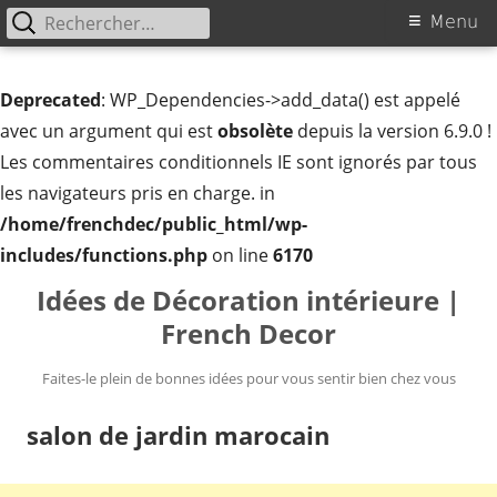
Rechercher :
Menu
Menu
principal
Deprecated
: WP_Dependencies->add_data() est appelé
avec un argument qui est
obsolète
depuis la version 6.9.0 !
Les commentaires conditionnels IE sont ignorés par tous
les navigateurs pris en charge. in
/home/frenchdec/public_html/wp-
includes/functions.php
on line
6170
Aller
Idées de Décoration intérieure |
au
French Decor
contenu
Faites-le plein de bonnes idées pour vous sentir bien chez vous
salon de jardin marocain