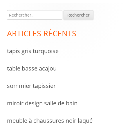
l’article
R
Colonne
e
latérale
c
ARTICLES RÉCENTS
h
principale
e
tapis gris turquoise
r
c
h
table basse acajou
e
r
sommier tapissier
:
miroir design salle de bain
meuble à chaussures noir laqué