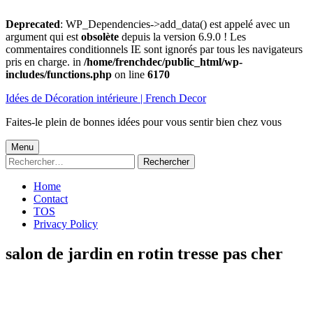
Deprecated
: WP_Dependencies->add_data() est appelé avec un
argument qui est
obsolète
depuis la version 6.9.0 ! Les
commentaires conditionnels IE sont ignorés par tous les navigateurs
pris en charge. in
/home/frenchdec/public_html/wp-
includes/functions.php
on line
6170
Aller
Idées de Décoration intérieure | French Decor
au
contenu
Faites-le plein de bonnes idées pour vous sentir bien chez vous
Menu
Menu
Rechercher :
principal
Home
Contact
TOS
Privacy Policy
salon de jardin en rotin tresse pas cher