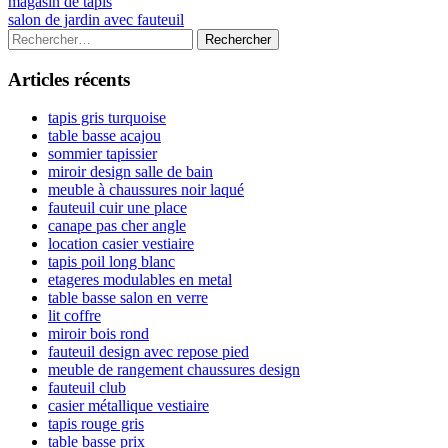
Navigation
Previous
magasin de tapis
article:
Next
salon de jardin avec fauteuil
de
article:
Colonne
Rechercher :
l’article
latérale
Articles récents
principale
tapis gris turquoise
table basse acajou
sommier tapissier
miroir design salle de bain
meuble à chaussures noir laqué
fauteuil cuir une place
canape pas cher angle
location casier vestiaire
tapis poil long blanc
etageres modulables en metal
table basse salon en verre
lit coffre
miroir bois rond
fauteuil design avec repose pied
meuble de rangement chaussures design
fauteuil club
casier métallique vestiaire
tapis rouge gris
table basse prix