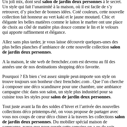
Un joli mix, dont seul
salon de jardin deux personnes
à le secret.
Un style qui fait l’unanimité à la maison, où il est facile de s’y
retrouver, d’y piocher de bonnes idées. Coté couleurs, cette nouvelle
collection fait honneur au vert kaki et le jaune moutard. Chic et
élégante les belles matières comme le laiton le marbre ont une place
de choix au côté de matière plus douce comme le lin et le velours
qui apporte raffinement et élégance.
Allez sans plus tarder, je vous laisse découvrir quelques-unes des
plus belles planches d’ambiance de cette nouvelle collection
salon
de jardin deux personnes
.
A la maison, le site web de frenchdec.com est devenu au fil des
années une de nos destinations shopping déco favorite.
Pourquoi ? Eh bien c’est assez simple peut-importe son style on
trouve toujours son bonheur chez frenchdec.com . Que l’on cherche
à composer une déco scandinave pour une chambre, une ambiance
campagne chic dans son salon, un style plus industriel pour sa
cuisine tous les styles pour
salon de jardin deux personnes
.
Tout juste avant la fin des soldes d’hiver et l’arrivée des nouvelles
collections déco printemps-été, on vous propose de partager avec
vous nos coups de cœur déco chiner à la travers les collections
salon
de jardin deux personnes
. Du mobilier spécial maison de
campagne, parce que pour ouvrir cette semaine on a eu de voir