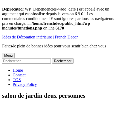
Deprecated
: WP_Dependencies->add_data() est appelé avec un
argument qui est
obsolète
depuis la version 6.9.0 ! Les
commentaires conditionnels IE sont ignorés par tous les navigateurs
pris en charge. in
/home/frenchdec/public_html/wp-
includes/functions.php
on line
6170
Aller
Idées de Décoration intérieure | French Decor
au
contenu
Faites-le plein de bonnes idées pour vous sentir bien chez vous
Menu
Menu
Rechercher :
principal
Home
Contact
TOS
Privacy Policy
salon de jardin deux personnes