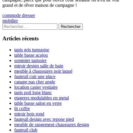
grand et de rêver maison de campagne !
Navigation
Previous
commode dresser
article:
Next
mobilier
de
article:
Colonne
Rechercher :
l’article
latérale
Articles récents
principale
tapis gris turquoise
table basse acajou
sommier tapissier
miroir design salle de bain
meuble à chaussures noir laqué
fauteuil cuir une place
canape pas cher angle
location casier vestiaire
tapis poil long blanc
etageres modulables en metal
table basse salon en verre
lit coffre
miroir bois rond
fauteuil design avec repose pied
meuble de rangement chaussures design
fauteuil club