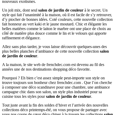
nouveaux exotismes.
Un joli mix, dont seul
salon de jardin de couleur
à le secret. Un
style qui fait l’unanimité à la maison, où il est facile de s’y retrouver,
d’y piocher de bonnes idées. Coté couleurs, cette nouvelle collection
fait honneur au vert kaki et le jaune moutard. Chic et élégante les
belles matières comme le laiton le marbre ont une place de choix au
côté de matière plus douce comme le lin et le velours qui apporte
raffinement et élégance.
Allez sans plus tarder, je vous laisse découvrir quelques-unes des
plus belles planches d’ambiance de cette nouvelle collection
salon
de jardin de couleur
.
A la maison, le site web de frenchdec.com est devenu au fil des
années une de nos destinations shopping déco favorite.
Pourquoi ? Eh bien c’est assez simple peut-importe son style on
trouve toujours son bonheur chez frenchdec.com . Que l’on cherche
à composer une déco scandinave pour une chambre, une ambiance
campagne chic dans son salon, un style plus industriel pour sa
cuisine tous les styles pour
salon de jardin de couleur
.
Tout juste avant la fin des soldes d’hiver et l’arrivée des nouvelles
collections déco printemps-été, on vous propose de partager avec
vous nos coups de cœur déco chiner à la travers les collections
salon