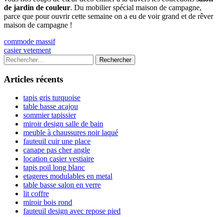
de jardin de couleur
. Du mobilier spécial maison de campagne,
parce que pour ouvrir cette semaine on a eu de voir grand et de rêver
maison de campagne !
Navigation
Previous
commode massif
article:
Next
casier vetement
de
article:
Colonne
Rechercher :
l’article
latérale
Articles récents
principale
tapis gris turquoise
table basse acajou
sommier tapissier
miroir design salle de bain
meuble à chaussures noir laqué
fauteuil cuir une place
canape pas cher angle
location casier vestiaire
tapis poil long blanc
etageres modulables en metal
table basse salon en verre
lit coffre
miroir bois rond
fauteuil design avec repose pied