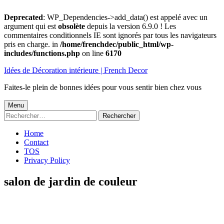
Deprecated
: WP_Dependencies->add_data() est appelé avec un
argument qui est
obsolète
depuis la version 6.9.0 ! Les
commentaires conditionnels IE sont ignorés par tous les navigateurs
pris en charge. in
/home/frenchdec/public_html/wp-
includes/functions.php
on line
6170
Aller
Idées de Décoration intérieure | French Decor
au
contenu
Faites-le plein de bonnes idées pour vous sentir bien chez vous
Menu
Menu
Rechercher :
principal
Home
Contact
TOS
Privacy Policy
salon de jardin de couleur