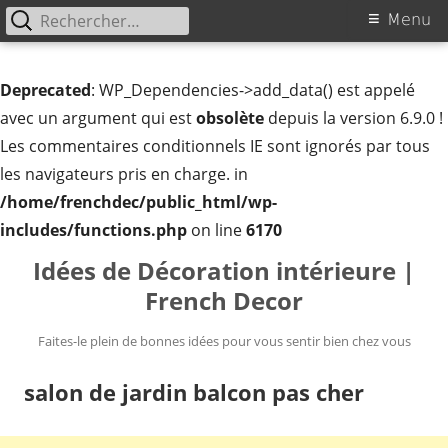
Rechercher :
Menu
Menu
principal
Deprecated
: WP_Dependencies->add_data() est appelé
avec un argument qui est
obsolète
depuis la version 6.9.0 !
Les commentaires conditionnels IE sont ignorés par tous
les navigateurs pris en charge. in
/home/frenchdec/public_html/wp-
includes/functions.php
on line
6170
Aller
Idées de Décoration intérieure |
au
French Decor
contenu
Faites-le plein de bonnes idées pour vous sentir bien chez vous
salon de jardin balcon pas cher