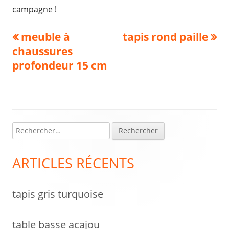
campagne !
Navigation
Previous
Next
meuble à
tapis rond paille
article:
article:
chaussures
de
profondeur 15 cm
l’article
R
Colonne
e
latérale
c
ARTICLES RÉCENTS
h
principale
e
tapis gris turquoise
r
c
h
table basse acajou