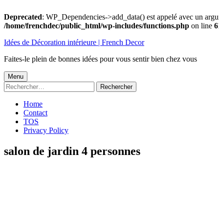
Deprecated
: WP_Dependencies->add_data() est appelé avec un argu
/home/frenchdec/public_html/wp-includes/functions.php
on line
6
Aller
Idées de Décoration intérieure | French Decor
au
contenu
Faites-le plein de bonnes idées pour vous sentir bien chez vous
Menu
Menu
Rechercher :
principal
Home
Contact
TOS
Privacy Policy
salon de jardin 4 personnes