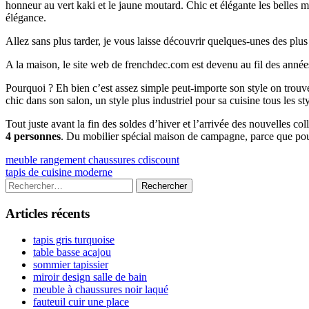
honneur au vert kaki et le jaune moutard. Chic et élégante les belles 
élégance.
Allez sans plus tarder, je vous laisse découvrir quelques-unes des plu
A la maison, le site web de frenchdec.com est devenu au fil des année
Pourquoi ? Eh bien c’est assez simple peut-importe son style on tr
chic dans son salon, un style plus industriel pour sa cuisine tous les s
Tout juste avant la fin des soldes d’hiver et l’arrivée des nouvelles c
4 personnes
. Du mobilier spécial maison de campagne, parce que pou
Navigation
Previous
meuble rangement chaussures cdiscount
article:
Next
tapis de cuisine moderne
de
article:
Colonne
Rechercher :
l’article
latérale
Articles récents
principale
tapis gris turquoise
table basse acajou
sommier tapissier
miroir design salle de bain
meuble à chaussures noir laqué
fauteuil cuir une place