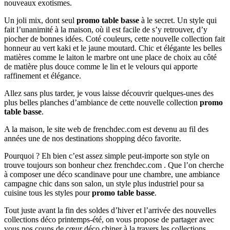
nouveaux exotismes.
Un joli mix, dont seul
promo table basse
à le secret. Un style qui
fait l’unanimité à la maison, où il est facile de s’y retrouver, d’y
piocher de bonnes idées. Coté couleurs, cette nouvelle collection fait
honneur au vert kaki et le jaune moutard. Chic et élégante les belles
matières comme le laiton le marbre ont une place de choix au côté
de matière plus douce comme le lin et le velours qui apporte
raffinement et élégance.
Allez sans plus tarder, je vous laisse découvrir quelques-unes des
plus belles planches d’ambiance de cette nouvelle collection
promo
table basse
.
A la maison, le site web de frenchdec.com est devenu au fil des
années une de nos destinations shopping déco favorite.
Pourquoi ? Eh bien c’est assez simple peut-importe son style on
trouve toujours son bonheur chez frenchdec.com . Que l’on cherche
à composer une déco scandinave pour une chambre, une ambiance
campagne chic dans son salon, un style plus industriel pour sa
cuisine tous les styles pour
promo table basse
.
Tout juste avant la fin des soldes d’hiver et l’arrivée des nouvelles
collections déco printemps-été, on vous propose de partager avec
vous nos coups de cœur déco chiner à la travers les collections