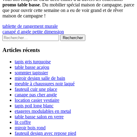
promo table basse
. Du mobilier spécial maison de campagne, parce
que pour ouvrir cette semaine on a eu de voir grand et de rêver
maison de campagne !
Navigation
Previous
tablette de rangement murale
article:
Next
canapé d angle petite dimension
de
article:
Colonne
Rechercher :
l’article
latérale
Articles récents
principale
tapis gris turquoise
table basse acajou
sommier tapissier
miroir design salle de bain
meuble à chaussures noir laqué
fauteuil cuir une place
canape pas cher angle
location casier vestiaire
tapis poil long blanc
etageres modulables en metal
table basse salon en verre
lit coffre
miroir bois rond
fauteuil design avec repose pied