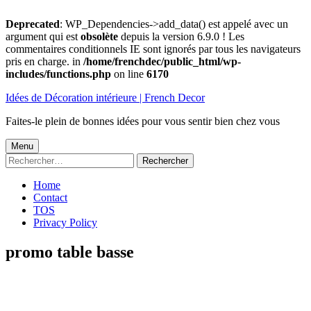
Deprecated
: WP_Dependencies->add_data() est appelé avec un
argument qui est
obsolète
depuis la version 6.9.0 ! Les
commentaires conditionnels IE sont ignorés par tous les navigateurs
pris en charge. in
/home/frenchdec/public_html/wp-
includes/functions.php
on line
6170
Aller
Idées de Décoration intérieure | French Decor
au
contenu
Faites-le plein de bonnes idées pour vous sentir bien chez vous
Menu
Menu
Rechercher :
principal
Home
Contact
TOS
Privacy Policy
promo table basse