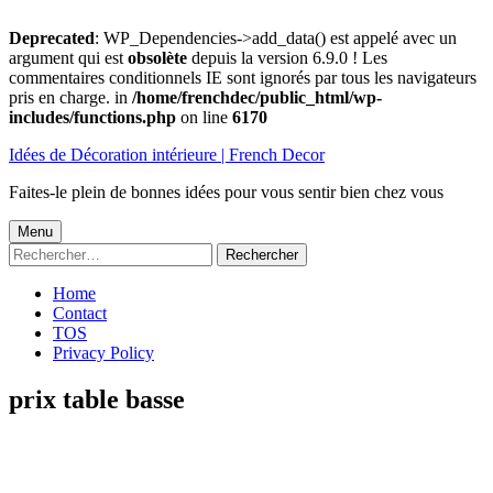
Deprecated
: WP_Dependencies->add_data() est appelé avec un
argument qui est
obsolète
depuis la version 6.9.0 ! Les
commentaires conditionnels IE sont ignorés par tous les navigateurs
pris en charge. in
/home/frenchdec/public_html/wp-
includes/functions.php
on line
6170
Aller
Idées de Décoration intérieure | French Decor
au
contenu
Faites-le plein de bonnes idées pour vous sentir bien chez vous
Menu
Menu
Rechercher :
principal
Home
Contact
TOS
Privacy Policy
prix table basse