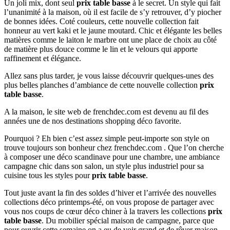
Un joli mix, dont seul
prix table basse
à le secret. Un style qui fait
l’unanimité à la maison, où il est facile de s’y retrouver, d’y piocher
de bonnes idées. Coté couleurs, cette nouvelle collection fait
honneur au vert kaki et le jaune moutard. Chic et élégante les belles
matières comme le laiton le marbre ont une place de choix au côté
de matière plus douce comme le lin et le velours qui apporte
raffinement et élégance.
Allez sans plus tarder, je vous laisse découvrir quelques-unes des
plus belles planches d’ambiance de cette nouvelle collection
prix
table basse
.
A la maison, le site web de frenchdec.com est devenu au fil des
années une de nos destinations shopping déco favorite.
Pourquoi ? Eh bien c’est assez simple peut-importe son style on
trouve toujours son bonheur chez frenchdec.com . Que l’on cherche
à composer une déco scandinave pour une chambre, une ambiance
campagne chic dans son salon, un style plus industriel pour sa
cuisine tous les styles pour
prix table basse
.
Tout juste avant la fin des soldes d’hiver et l’arrivée des nouvelles
collections déco printemps-été, on vous propose de partager avec
vous nos coups de cœur déco chiner à la travers les collections
prix
table basse
. Du mobilier spécial maison de campagne, parce que
pour ouvrir cette semaine on a eu de voir grand et de rêver maison