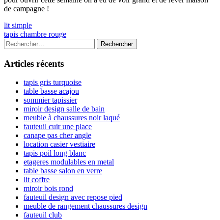
de campagne !
Navigation
Previous
lit simple
article:
Next
tapis chambre rouge
de
article:
Colonne
Rechercher :
l’article
latérale
Articles récents
principale
tapis gris turquoise
table basse acajou
sommier tapissier
miroir design salle de bain
meuble à chaussures noir laqué
fauteuil cuir une place
canape pas cher angle
location casier vestiaire
tapis poil long blanc
etageres modulables en metal
table basse salon en verre
lit coffre
miroir bois rond
fauteuil design avec repose pied
meuble de rangement chaussures design
fauteuil club