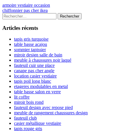
Navigation
Previous
armoire vestiaire occasion
article:
Next
chiffonnier pas cher ikea
de
article:
Colonne
Rechercher :
l’article
latérale
Articles récents
principale
tapis gris turquoise
table basse acajou
sommier tapissier
miroir design salle de bain
meuble à chaussures noir laqué
fauteuil cuir une place
canape pas cher angle
location casier vestiaire
tapis poil long blanc
etageres modulables en metal
table basse salon en verre
lit coffre
miroir bois rond
fauteuil design avec repose pied
meuble de rangement chaussures design
fauteuil club
casier métallique vestiaire
tapis rouge gris