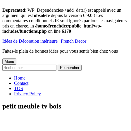
Deprecated
: WP_Dependencies->add_data() est appelé avec un
argument qui est
obsolète
depuis la version 6.9.0 ! Les
commentaires conditionnels IE sont ignorés par tous les navigateurs
pris en charge. in
/home/frenchdec/public_html/wp-
includes/functions.php
on line
6170
Aller
Idées de Décoration intérieure | French Decor
au
contenu
Faites-le plein de bonnes idées pour vous sentir bien chez vous
Menu
Menu
Rechercher :
principal
Home
Contact
TOS
Privacy Policy
petit meuble tv bois