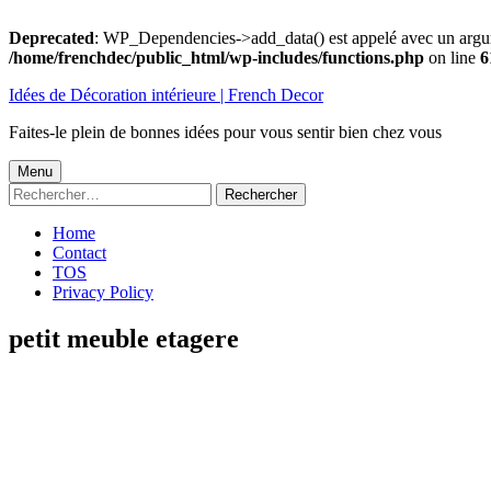
Deprecated
: WP_Dependencies->add_data() est appelé avec un argu
/home/frenchdec/public_html/wp-includes/functions.php
on line
6
Aller
Idées de Décoration intérieure | French Decor
au
contenu
Faites-le plein de bonnes idées pour vous sentir bien chez vous
Menu
Menu
Rechercher :
principal
Home
Contact
TOS
Privacy Policy
petit meuble etagere