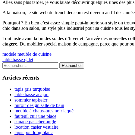
Allez sans plus tarder, je vous laisse découvrir quelques-unes des plu
A la maison, le site web de frenchdec.com est devenu au fil des année
Pourquoi ? Eh bien c’est assez simple peut-importe son style on tr
chic dans son salon, un style plus industriel pour sa cuisine tous les s
Tout juste avant la fin des soldes d’hiver et l’arrivée des nouvelles c
etagere
. Du mobilier spécial maison de campagne, parce que pour ouv
Navigation
Previous
modele meuble de cuisine
article:
Next
table basse galet
de
article:
Colonne
Rechercher :
l’article
latérale
Articles récents
principale
tapis gris turquoise
table basse acajou
sommier tapissier
miroir design salle de bain
meuble à chaussures noir laqué
fauteuil cuir une place
canape pas cher angle
location casier vestiaire
tapis poil long blanc