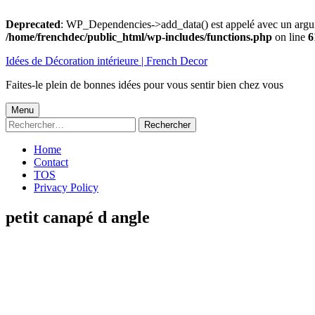
Deprecated
: WP_Dependencies->add_data() est appelé avec un argu
/home/frenchdec/public_html/wp-includes/functions.php
on line
6
Aller
Idées de Décoration intérieure | French Decor
au
contenu
Faites-le plein de bonnes idées pour vous sentir bien chez vous
Menu
Menu
Rechercher :
principal
Home
Contact
TOS
Privacy Policy
petit canapé d angle