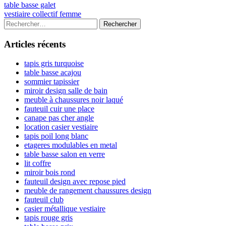
Navigation
Previous
table basse galet
article:
Next
vestiaire collectif femme
de
article:
Colonne
Rechercher :
l’article
latérale
Articles récents
principale
tapis gris turquoise
table basse acajou
sommier tapissier
miroir design salle de bain
meuble à chaussures noir laqué
fauteuil cuir une place
canape pas cher angle
location casier vestiaire
tapis poil long blanc
etageres modulables en metal
table basse salon en verre
lit coffre
miroir bois rond
fauteuil design avec repose pied
meuble de rangement chaussures design
fauteuil club
casier métallique vestiaire
tapis rouge gris