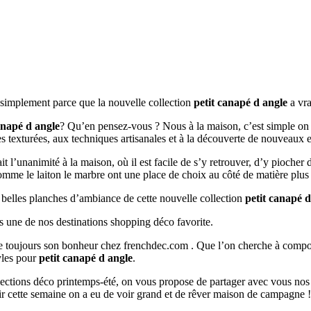
t simplement parce que la nouvelle collection
petit canapé d angle
a vra
anapé d angle
? Qu’en pensez-vous ? Nous à la maison, c’est simple on a
es texturées, aux techniques artisanales et à la découverte de nouveaux 
ait l’unanimité à la maison, où il est facile de s’y retrouver, d’y pioche
 comme le laiton le marbre ont une place de choix au côté de matière plus
s belles planches d’ambiance de cette nouvelle collection
petit canapé d
s une de nos destinations shopping déco favorite.
ouve toujours son bonheur chez frenchdec.com . Que l’on cherche à co
tyles pour
petit canapé d angle
.
ollections déco printemps-été, on vous propose de partager avec vous nos
r cette semaine on a eu de voir grand et de rêver maison de campagne !