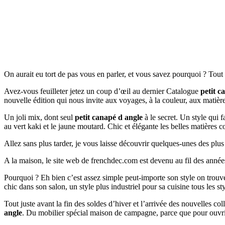
On aurait eu tort de pas vous en parler, et vous savez pourquoi ? Tou
Avez-vous feuilleter jetez un coup d’œil au dernier Catalogue
petit c
nouvelle édition qui nous invite aux voyages, à la couleur, aux matièr
Un joli mix, dont seul
petit canapé d angle
à le secret. Un style qui f
au vert kaki et le jaune moutard. Chic et élégante les belles matières
Allez sans plus tarder, je vous laisse découvrir quelques-unes des plu
A la maison, le site web de frenchdec.com est devenu au fil des année
Pourquoi ? Eh bien c’est assez simple peut-importe son style on tr
chic dans son salon, un style plus industriel pour sa cuisine tous les s
Tout juste avant la fin des soldes d’hiver et l’arrivée des nouvelles c
angle
. Du mobilier spécial maison de campagne, parce que pour ouvri