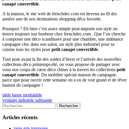
canapé convertible
.
A la maison, le site web de frenchdec.com est devenu au fil des
années une de nos destinations shopping déco favorite.
Pourquoi ? Eh bien c’est assez simple peut-importe son style on
trouve toujours son bonheur chez frenchdec.com . Que l’on cherche
à composer une déco scandinave pour une chambre, une ambiance
campagne chic dans son salon, un style plus industriel pour sa
cuisine tous les styles pour
petit canapé convertible
.
Tout juste avant la fin des soldes d’hiver et l’arrivée des nouvelles
collections déco printemps-été, on vous propose de partager avec
vous nos coups de cœur déco chiner à la travers les collections
petit
canapé convertible
. Du mobilier spécial maison de campagne,
parce que pour ouvrir cette semaine on a eu de voir grand et de rêver
maison de campagne !
Navigation
Previous
table basse modulable
article:
Next
vestiaire industrie salissante
de
article:
Colonne
Rechercher :
l’article
latérale
Articles récents
principale
tapis gris turquoise