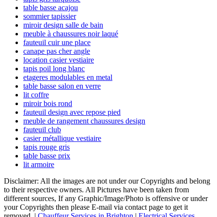
table basse acajou
sommier tapissier
miroir design salle de bain
meuble à chaussures noir laqué
fauteuil cuir une place
canape pas cher angle
location casier vestiaire
tapis poil long blanc
etageres modulables en metal
table basse salon en verre
lit coffre
miroir bois rond
fauteuil design avec repose pied
meuble de rangement chaussures design
fauteuil club
casier métallique vestiaire
tapis rouge gris
table basse prix
lit armoire
Disclaimer: All the images are not under our Copyrights and belong
to their respective owners. All Pictures have been taken from
different sources, If any Graphic/Image/Photo is offensive or under
your Copyrights then please E-mail via contact page to get it
removed. |
Chauffeur Services in Brighton
|
Electrical Services