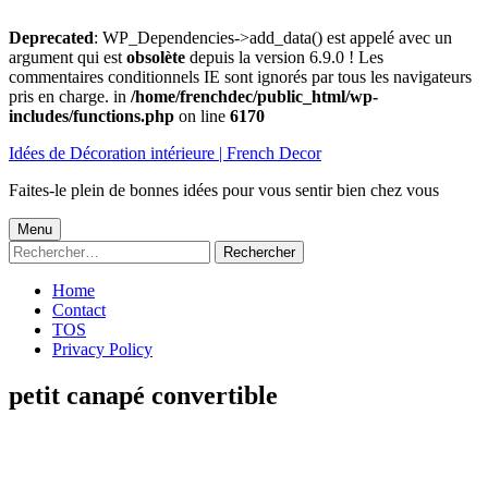
Deprecated
: WP_Dependencies->add_data() est appelé avec un
argument qui est
obsolète
depuis la version 6.9.0 ! Les
commentaires conditionnels IE sont ignorés par tous les navigateurs
pris en charge. in
/home/frenchdec/public_html/wp-
includes/functions.php
on line
6170
Aller
Idées de Décoration intérieure | French Decor
au
contenu
Faites-le plein de bonnes idées pour vous sentir bien chez vous
Menu
Menu
Rechercher :
principal
Home
Contact
TOS
Privacy Policy
petit canapé convertible