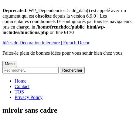
Deprecated
: WP_Dependencies->add_data() est appelé avec un
argument qui est
obsolète
depuis la version 6.9.0 ! Les
commentaires conditionnels IE sont ignorés par tous les navigateurs
pris en charge. in
/home/frenchdec/public_html/wp-
includes/functions.php
on line
6170
Aller
Idées de Décoration intérieure | French Decor
au
contenu
Faites-le plein de bonnes idées pour vous sentir bien chez vous
Menu
Menu
Rechercher :
principal
Home
Contact
TOS
Privacy Policy
miroir sans cadre