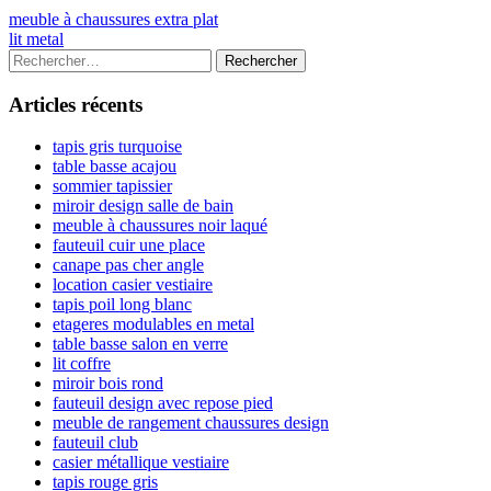
Navigation
Previous
meuble à chaussures extra plat
article:
Next
lit metal
de
article:
Colonne
Rechercher :
l’article
latérale
Articles récents
principale
tapis gris turquoise
table basse acajou
sommier tapissier
miroir design salle de bain
meuble à chaussures noir laqué
fauteuil cuir une place
canape pas cher angle
location casier vestiaire
tapis poil long blanc
etageres modulables en metal
table basse salon en verre
lit coffre
miroir bois rond
fauteuil design avec repose pied
meuble de rangement chaussures design
fauteuil club
casier métallique vestiaire
tapis rouge gris