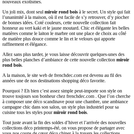
nouveaux exotismes.
Un joli mix, dont seul
miroir rond bois
à le secret. Un style qui fait
l’unanimité à la maison, où il est facile de s’y retrouver, d’y piocher
de bonnes idées. Coté couleurs, cette nouvelle collection fait
honneur au vert kaki et le jaune moutard. Chic et élégante les belles
matières comme le laiton le marbre ont une place de choix au côté
de matière plus douce comme le lin et le velours qui apporte
raffinement et élégance.
Allez sans plus tarder, je vous laisse découvrir quelques-unes des
plus belles planches d’ambiance de cette nouvelle collection
miroir
rond bois
.
A la maison, le site web de frenchdec.com est devenu au fil des
années une de nos destinations shopping déco favorite.
Pourquoi ? Eh bien c’est assez simple peut-importe son style on
trouve toujours son bonheur chez frenchdec.com . Que l’on cherche
à composer une déco scandinave pour une chambre, une ambiance
campagne chic dans son salon, un style plus industriel pour sa
cuisine tous les styles pour
miroir rond bois
.
Tout juste avant la fin des soldes d’hiver et l’arrivée des nouvelles
collections déco printemps-été, on vous propose de partager avec
vous nos coups de cœur déco chiner à la travers les collections