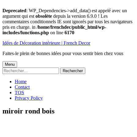
Deprecated
: WP_Dependencies->add_data() est appelé avec un
argument qui est
obsolète
depuis la version 6.9.0 ! Les
commentaires conditionnels IE sont ignorés par tous les navigateurs
pris en charge. in
/home/frenchdec/public_html/wp-
includes/functions.php
on line
6170
Aller
Idées de Décoration intérieure | French Decor
au
contenu
Faites-le plein de bonnes idées pour vous sentir bien chez vous
Menu
Menu
Rechercher :
principal
Home
Contact
TOS
Privacy Policy
miroir rond bois