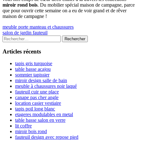
miroir rond bois
. Du mobilier spécial maison de campagne, parce
que pour ouvrir cette semaine on a eu de voir grand et de rêver
maison de campagne !
Navigation
Previous
meuble porte manteau et chaussures
article:
Next
salon de jardin fauteuil
de
article:
Colonne
Rechercher :
l’article
latérale
Articles récents
principale
tapis gris turquoise
table basse acajou
sommier tapissier
miroir design salle de bain
meuble à chaussures noir laqué
fauteuil cuir une place
canape pas cher angle
location casier vestiaire
tapis poil long blanc
etageres modulables en metal
table basse salon en verre
lit coffre
miroir bois rond
fauteuil design avec repose pied