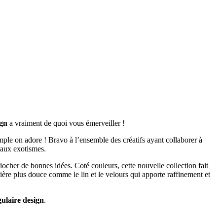
ign
a vraiment de quoi vous émerveiller !
ple on adore ! Bravo à l’ensemble des créatifs ayant collaborer à
eaux exotismes.
 piocher de bonnes idées. Coté couleurs, cette nouvelle collection fait
ière plus douce comme le lin et le velours qui apporte raffinement et
gulaire design
.