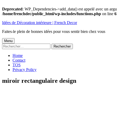
Deprecated
: WP_Dependencies->add_data() est appelé avec un argu
/home/frenchdec/public_html/wp-includes/functions.php
on line
6
Aller
Idées de Décoration intérieure | French Decor
au
contenu
Faites-le plein de bonnes idées pour vous sentir bien chez vous
Menu
Menu
Rechercher :
principal
Home
Contact
TOS
Privacy Policy
miroir rectangulaire design