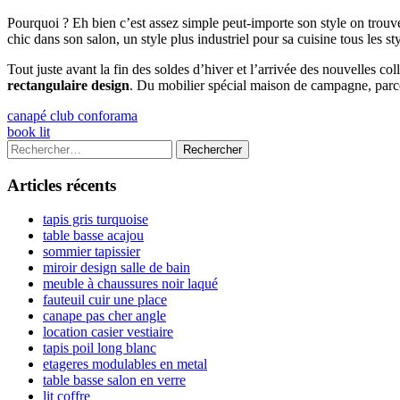
Pourquoi ? Eh bien c’est assez simple peut-importe son style on tr
chic dans son salon, un style plus industriel pour sa cuisine tous les s
Tout juste avant la fin des soldes d’hiver et l’arrivée des nouvelles c
rectangulaire design
. Du mobilier spécial maison de campagne, parc
Navigation
Previous
canapé club conforama
article:
Next
book lit
de
article:
Colonne
Rechercher :
l’article
latérale
Articles récents
principale
tapis gris turquoise
table basse acajou
sommier tapissier
miroir design salle de bain
meuble à chaussures noir laqué
fauteuil cuir une place
canape pas cher angle
location casier vestiaire
tapis poil long blanc
etageres modulables en metal
table basse salon en verre
lit coffre