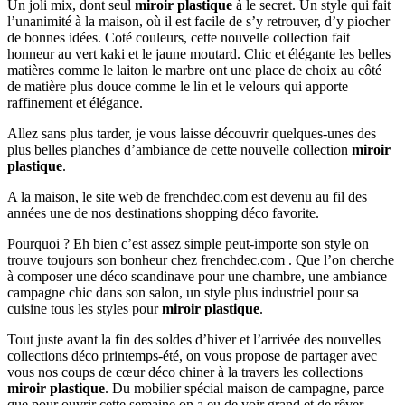
Un joli mix, dont seul
miroir plastique
à le secret. Un style qui fait
l’unanimité à la maison, où il est facile de s’y retrouver, d’y piocher
de bonnes idées. Coté couleurs, cette nouvelle collection fait
honneur au vert kaki et le jaune moutard. Chic et élégante les belles
matières comme le laiton le marbre ont une place de choix au côté
de matière plus douce comme le lin et le velours qui apporte
raffinement et élégance.
Allez sans plus tarder, je vous laisse découvrir quelques-unes des
plus belles planches d’ambiance de cette nouvelle collection
miroir
plastique
.
A la maison, le site web de frenchdec.com est devenu au fil des
années une de nos destinations shopping déco favorite.
Pourquoi ? Eh bien c’est assez simple peut-importe son style on
trouve toujours son bonheur chez frenchdec.com . Que l’on cherche
à composer une déco scandinave pour une chambre, une ambiance
campagne chic dans son salon, un style plus industriel pour sa
cuisine tous les styles pour
miroir plastique
.
Tout juste avant la fin des soldes d’hiver et l’arrivée des nouvelles
collections déco printemps-été, on vous propose de partager avec
vous nos coups de cœur déco chiner à la travers les collections
miroir plastique
. Du mobilier spécial maison de campagne, parce
que pour ouvrir cette semaine on a eu de voir grand et de rêver