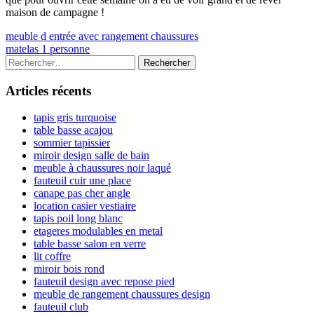
maison de campagne !
Navigation
Previous
meuble d entrée avec rangement chaussures
article:
Next
matelas 1 personne
de
article:
Colonne
Rechercher :
l’article
latérale
Articles récents
principale
tapis gris turquoise
table basse acajou
sommier tapissier
miroir design salle de bain
meuble à chaussures noir laqué
fauteuil cuir une place
canape pas cher angle
location casier vestiaire
tapis poil long blanc
etageres modulables en metal
table basse salon en verre
lit coffre
miroir bois rond
fauteuil design avec repose pied
meuble de rangement chaussures design
fauteuil club