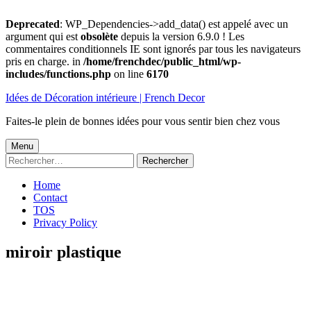
Deprecated
: WP_Dependencies->add_data() est appelé avec un
argument qui est
obsolète
depuis la version 6.9.0 ! Les
commentaires conditionnels IE sont ignorés par tous les navigateurs
pris en charge. in
/home/frenchdec/public_html/wp-
includes/functions.php
on line
6170
Aller
Idées de Décoration intérieure | French Decor
au
contenu
Faites-le plein de bonnes idées pour vous sentir bien chez vous
Menu
Menu
Rechercher :
principal
Home
Contact
TOS
Privacy Policy
miroir plastique