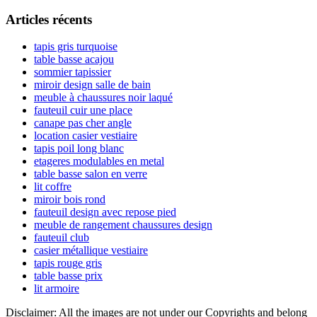
l’article
latérale
Articles récents
principale
tapis gris turquoise
table basse acajou
sommier tapissier
miroir design salle de bain
meuble à chaussures noir laqué
fauteuil cuir une place
canape pas cher angle
location casier vestiaire
tapis poil long blanc
etageres modulables en metal
table basse salon en verre
lit coffre
miroir bois rond
fauteuil design avec repose pied
meuble de rangement chaussures design
fauteuil club
casier métallique vestiaire
tapis rouge gris
table basse prix
lit armoire
Disclaimer: All the images are not under our Copyrights and belong