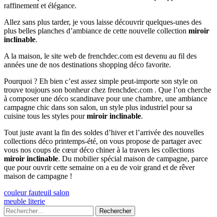
raffinement et élégance.
Allez sans plus tarder, je vous laisse découvrir quelques-unes des
plus belles planches d’ambiance de cette nouvelle collection
miroir
inclinable
.
A la maison, le site web de frenchdec.com est devenu au fil des
années une de nos destinations shopping déco favorite.
Pourquoi ? Eh bien c’est assez simple peut-importe son style on
trouve toujours son bonheur chez frenchdec.com . Que l’on cherche
à composer une déco scandinave pour une chambre, une ambiance
campagne chic dans son salon, un style plus industriel pour sa
cuisine tous les styles pour
miroir inclinable
.
Tout juste avant la fin des soldes d’hiver et l’arrivée des nouvelles
collections déco printemps-été, on vous propose de partager avec
vous nos coups de cœur déco chiner à la travers les collections
miroir inclinable
. Du mobilier spécial maison de campagne, parce
que pour ouvrir cette semaine on a eu de voir grand et de rêver
maison de campagne !
Navigation
Previous
couleur fauteuil salon
article:
Next
meuble literie
de
article:
Colonne
Rechercher :