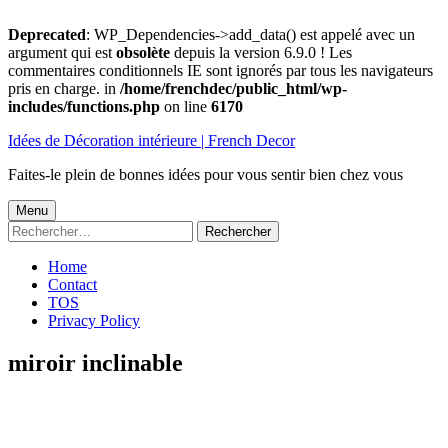
Deprecated
: WP_Dependencies->add_data() est appelé avec un
argument qui est
obsolète
depuis la version 6.9.0 ! Les
commentaires conditionnels IE sont ignorés par tous les navigateurs
pris en charge. in
/home/frenchdec/public_html/wp-
includes/functions.php
on line
6170
Aller
Idées de Décoration intérieure | French Decor
au
contenu
Faites-le plein de bonnes idées pour vous sentir bien chez vous
Menu
Menu
Rechercher :
principal
Home
Contact
TOS
Privacy Policy
miroir inclinable