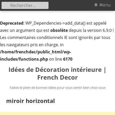
Rechercher :
Menu
Menu
principal
Deprecated
: WP_Dependencies->add_data() est appelé
avec un argument qui est
obsolète
depuis la version 6.9.0 !
Les commentaires conditionnels IE sont ignorés par tous
les navigateurs pris en charge. in
/home/frenchdec/public_html/wp-
includes/functions.php
on line
6170
Aller
Idées de Décoration intérieure |
au
French Decor
contenu
Faites-le plein de bonnes idées pour vous sentir bien chez vous
miroir horizontal