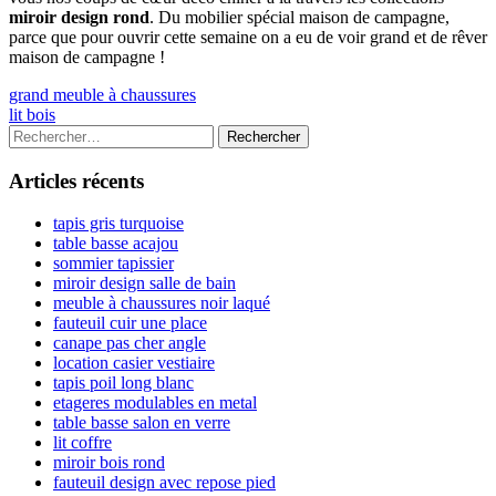
miroir design rond
. Du mobilier spécial maison de campagne,
parce que pour ouvrir cette semaine on a eu de voir grand et de rêver
maison de campagne !
Navigation
Previous
grand meuble à chaussures
article:
Next
lit bois
de
article:
Colonne
Rechercher :
l’article
latérale
Articles récents
principale
tapis gris turquoise
table basse acajou
sommier tapissier
miroir design salle de bain
meuble à chaussures noir laqué
fauteuil cuir une place
canape pas cher angle
location casier vestiaire
tapis poil long blanc
etageres modulables en metal
table basse salon en verre
lit coffre
miroir bois rond
fauteuil design avec repose pied