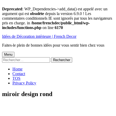
Deprecated
: WP_Dependencies->add_data() est appelé avec un
argument qui est
obsolète
depuis la version 6.9.0 ! Les
commentaires conditionnels IE sont ignorés par tous les navigateurs
pris en charge. in
/home/frenchdec/public_html/wp-
includes/functions.php
on line
6170
Aller
Idées de Décoration intérieure | French Decor
au
contenu
Faites-le plein de bonnes idées pour vous sentir bien chez vous
Menu
Menu
Rechercher :
principal
Home
Contact
TOS
Privacy Policy
miroir design rond