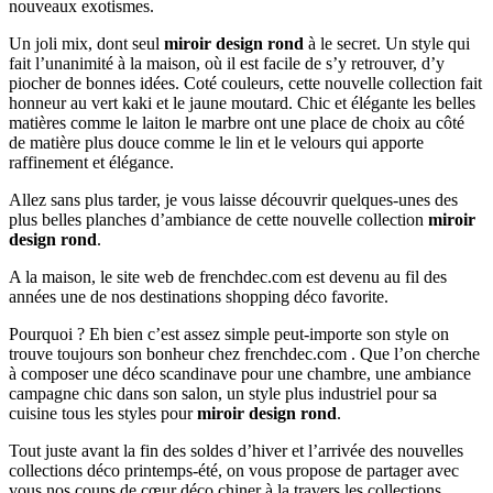
nouveaux exotismes.
Un joli mix, dont seul
miroir design rond
à le secret. Un style qui
fait l’unanimité à la maison, où il est facile de s’y retrouver, d’y
piocher de bonnes idées. Coté couleurs, cette nouvelle collection fait
honneur au vert kaki et le jaune moutard. Chic et élégante les belles
matières comme le laiton le marbre ont une place de choix au côté
de matière plus douce comme le lin et le velours qui apporte
raffinement et élégance.
Allez sans plus tarder, je vous laisse découvrir quelques-unes des
plus belles planches d’ambiance de cette nouvelle collection
miroir
design rond
.
A la maison, le site web de frenchdec.com est devenu au fil des
années une de nos destinations shopping déco favorite.
Pourquoi ? Eh bien c’est assez simple peut-importe son style on
trouve toujours son bonheur chez frenchdec.com . Que l’on cherche
à composer une déco scandinave pour une chambre, une ambiance
campagne chic dans son salon, un style plus industriel pour sa
cuisine tous les styles pour
miroir design rond
.
Tout juste avant la fin des soldes d’hiver et l’arrivée des nouvelles
collections déco printemps-été, on vous propose de partager avec
vous nos coups de cœur déco chiner à la travers les collections