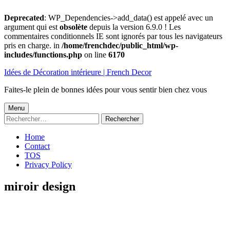
Deprecated
: WP_Dependencies->add_data() est appelé avec un
argument qui est
obsolète
depuis la version 6.9.0 ! Les
commentaires conditionnels IE sont ignorés par tous les navigateurs
pris en charge. in
/home/frenchdec/public_html/wp-
includes/functions.php
on line
6170
Aller
Idées de Décoration intérieure | French Decor
au
contenu
Faites-le plein de bonnes idées pour vous sentir bien chez vous
Menu
Menu
Rechercher :
principal
Home
Contact
TOS
Privacy Policy
miroir design