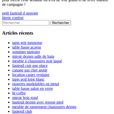
de campagne !
Navigation
Previous
petit fauteuil d appoint
article:
Next
literie confort
de
article:
Colonne
Rechercher :
l’article
latérale
Articles récents
principale
tapis gris turquoise
table basse acajou
sommier tapissier
miroir design salle de bain
meuble à chaussures noir laqué
fauteuil cuir une place
canape pas cher angle
location casier vestiaire
tapis poil long blanc
etageres modulables en metal
table basse salon en verre
lit coffre
miroir bois rond
fauteuil design avec repose pied
meuble de rangement chaussures design
fauteuil club