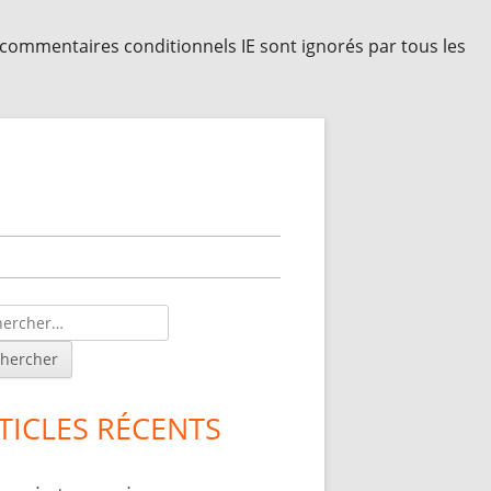
s commentaires conditionnels IE sont ignorés par tous les
lonne
érale
ncipale
TICLES RÉCENTS