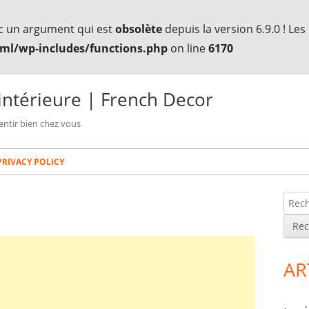
c un argument qui est
obsolète
depuis la version 6.9.0 ! Le
ml/wp-includes/functions.php
on line
6170
intérieure | French Decor
entir bien chez vous
PRIVACY POLICY
R
Co
e
lat
c
h
pri
AR
e
r
c