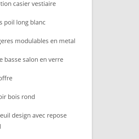
tion casier vestiaire
s poil long blanc
geres modulables en metal
le basse salon en verre
coffre
oir bois rond
teuil design avec repose
d