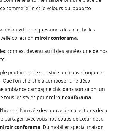
res comme le laiton le marbre ont une place de
ce comme le lin et le velours qui apporte
isse découvrir quelques-unes des plus belles
velle collection
miroir conforama
.
hdec.com est devenu au fil des années une de nos
te.
mple peut-importe son style on trouve toujours
. Que l’on cherche à composer une déco
e ambiance campagne chic dans son salon, un
ne tous les styles pour
miroir conforama
.
d’hiver et l’arrivée des nouvelles collections déco
de partager avec vous nos coups de cœur déco
miroir conforama
. Du mobilier spécial maison