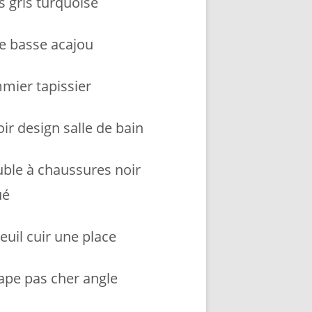
s gris turquoise
le basse acajou
mier tapissier
ir design salle de bain
ble à chaussures noir
ué
euil cuir une place
ape pas cher angle