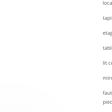
loca
tapi
eta
tab
lit 
mir
fau
pie