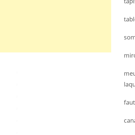
tapi
h
e
tab
r
:
som
miro
meu
laq
faut
can