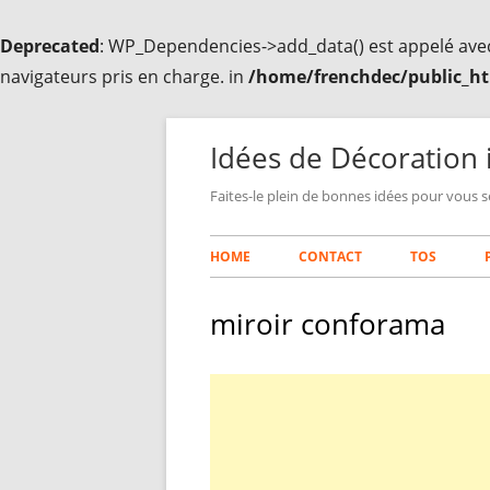
Deprecated
: WP_Dependencies->add_data() est appelé ave
navigateurs pris en charge. in
/home/frenchdec/public_ht
Aller
au
Idées de Décoration 
contenu
Faites-le plein de bonnes idées pour vous s
Menu
HOME
CONTACT
TOS
principal
miroir conforama