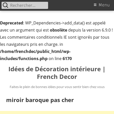
Rechercher :
Menu
Menu
principal
Deprecated
: WP_Dependencies->add_data() est appelé
avec un argument qui est
obsolète
depuis la version 6.9.0 !
Les commentaires conditionnels IE sont ignorés par tous
les navigateurs pris en charge. in
/home/frenchdec/public_html/wp-
includes/functions.php
on line
6170
Aller
Idées de Décoration intérieure |
au
French Decor
contenu
Faites-le plein de bonnes idées pour vous sentir bien chez vous
miroir baroque pas cher