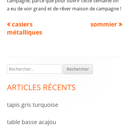
campagne, parce que pour ouvrir cette semaine on
a eu de voir grand et de rêver maison de campagne !
Navigation
Previous
Next
casiers
sommier
article:
article:
métalliques
de
l’article
R
Colonne
e
latérale
c
ARTICLES RÉCENTS
h
principale
e
tapis gris turquoise
r
c
h
table basse acajou
e