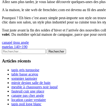
Allez sans plus tarder, je vous laisse découvrir quelques-unes des plu
A la maison, le site web de frenchdec.com est devenu au fil des année
Pourquoi ? Eh bien c’est assez simple peut-importe son style on tr
chic dans son salon, un style plus industriel pour sa cuisine tous les s
Tout juste avant la fin des soldes d’hiver et l’arrivée des nouvelles c
volet
. Du mobilier spécial maison de campagne, parce que pour ouvrir
Navigation
Previous
canapé tissu angle
article:
Next
matelas 140×190
de
article:
Colonne
Rechercher :
l’article
latérale
Articles récents
principale
tapis gris turquoise
table basse acajou
sommier tapissier
miroir design salle de bain
meuble à chaussures noir laqué
fauteuil cuir une place
canape pas cher angle
location casier vestiaire
tapis poil long blanc