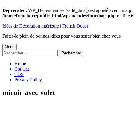
Deprecated
: WP_Dependencies->add_data() est appelé avec un argu
/home/frenchdec/public_html/wp-includes/functions.php
on line
6
Aller
Idées de Décoration intérieure | French Decor
au
contenu
Faites-le plein de bonnes idées pour vous sentir bien chez vous
Menu
Menu
Rechercher :
principal
Home
Contact
TOS
Privacy Policy
miroir avec volet