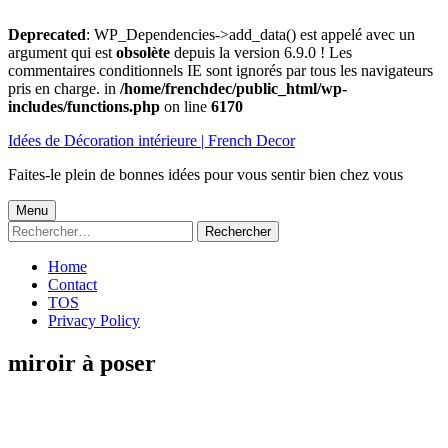
Deprecated
: WP_Dependencies->add_data() est appelé avec un
argument qui est
obsolète
depuis la version 6.9.0 ! Les
commentaires conditionnels IE sont ignorés par tous les navigateurs
pris en charge. in
/home/frenchdec/public_html/wp-
includes/functions.php
on line
6170
Aller
Idées de Décoration intérieure | French Decor
au
contenu
Faites-le plein de bonnes idées pour vous sentir bien chez vous
Menu
Menu
Rechercher :
principal
Home
Contact
TOS
Privacy Policy
miroir à poser