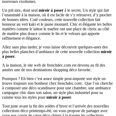
nouveaux exotismes.
Un joli mix, dont seul
miroir à poser
à le secret. Un style qui fait
l’unanimité à la maison, où il est facile de s’y retrouver, d’y piocher
de bonnes idées. Coté couleurs, cette nouvelle collection fait
honneur au vert kaki et le jaune moutard. Chic et élégante les belles
matières comme le laiton le marbre ont une place de choix au côté
de matière plus douce comme le lin et le velours qui apporte
raffinement et élégance.
Allez sans plus tarder, je vous laisse découvrir quelques-unes des
plus belles planches d’ambiance de cette nouvelle collection
miroir
à poser
.
A la maison, le site web de frenchdec.com est devenu au fil des
années une de nos destinations shopping déco favorite.
Pourquoi ? Eh bien c’est assez simple peut-importe son style on
trouve toujours son bonheur chez frenchdec.com . Que l’on cherche
à composer une déco scandinave pour une chambre, une ambiance
campagne chic dans son salon, un style plus industriel pour sa
cuisine tous les styles pour
miroir à poser
.
Tout juste avant la fin des soldes d’hiver et l’arrivée des nouvelles
collections déco printemps-été, on vous propose de partager avec
vous nos coups de cœur déco chiner à la travers les collections