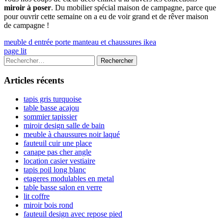
miroir à poser
. Du mobilier spécial maison de campagne, parce que
pour ouvrir cette semaine on a eu de voir grand et de rêver maison
de campagne !
Navigation
Previous
meuble d entrée porte manteau et chaussures ikea
article:
Next
page lit
de
article:
Colonne
Rechercher :
l’article
latérale
Articles récents
principale
tapis gris turquoise
table basse acajou
sommier tapissier
miroir design salle de bain
meuble à chaussures noir laqué
fauteuil cuir une place
canape pas cher angle
location casier vestiaire
tapis poil long blanc
etageres modulables en metal
table basse salon en verre
lit coffre
miroir bois rond
fauteuil design avec repose pied