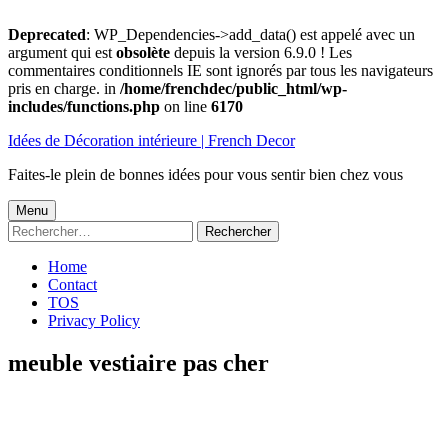
Deprecated
: WP_Dependencies->add_data() est appelé avec un
argument qui est
obsolète
depuis la version 6.9.0 ! Les
commentaires conditionnels IE sont ignorés par tous les navigateurs
pris en charge. in
/home/frenchdec/public_html/wp-
includes/functions.php
on line
6170
Aller
Idées de Décoration intérieure | French Decor
au
contenu
Faites-le plein de bonnes idées pour vous sentir bien chez vous
Menu
Menu
Rechercher :
principal
Home
Contact
TOS
Privacy Policy
meuble vestiaire pas cher