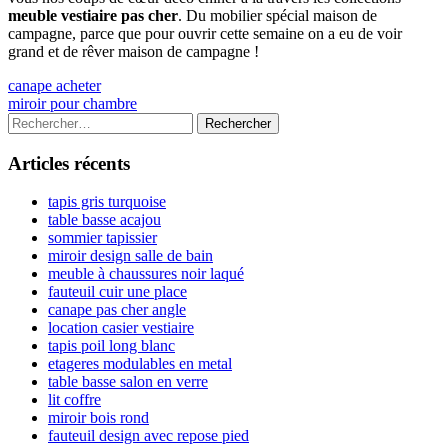
meuble vestiaire pas cher
. Du mobilier spécial maison de
campagne, parce que pour ouvrir cette semaine on a eu de voir
grand et de rêver maison de campagne !
Navigation
Previous
canape acheter
article:
Next
miroir pour chambre
de
article:
Colonne
Rechercher :
l’article
latérale
Articles récents
principale
tapis gris turquoise
table basse acajou
sommier tapissier
miroir design salle de bain
meuble à chaussures noir laqué
fauteuil cuir une place
canape pas cher angle
location casier vestiaire
tapis poil long blanc
etageres modulables en metal
table basse salon en verre
lit coffre
miroir bois rond
fauteuil design avec repose pied