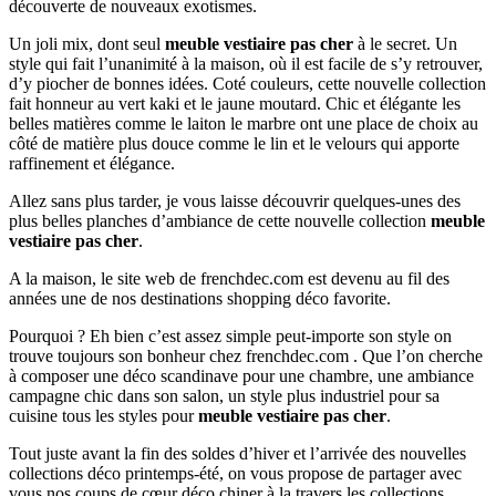
découverte de nouveaux exotismes.
Un joli mix, dont seul
meuble vestiaire pas cher
à le secret. Un
style qui fait l’unanimité à la maison, où il est facile de s’y retrouver,
d’y piocher de bonnes idées. Coté couleurs, cette nouvelle collection
fait honneur au vert kaki et le jaune moutard. Chic et élégante les
belles matières comme le laiton le marbre ont une place de choix au
côté de matière plus douce comme le lin et le velours qui apporte
raffinement et élégance.
Allez sans plus tarder, je vous laisse découvrir quelques-unes des
plus belles planches d’ambiance de cette nouvelle collection
meuble
vestiaire pas cher
.
A la maison, le site web de frenchdec.com est devenu au fil des
années une de nos destinations shopping déco favorite.
Pourquoi ? Eh bien c’est assez simple peut-importe son style on
trouve toujours son bonheur chez frenchdec.com . Que l’on cherche
à composer une déco scandinave pour une chambre, une ambiance
campagne chic dans son salon, un style plus industriel pour sa
cuisine tous les styles pour
meuble vestiaire pas cher
.
Tout juste avant la fin des soldes d’hiver et l’arrivée des nouvelles
collections déco printemps-été, on vous propose de partager avec
vous nos coups de cœur déco chiner à la travers les collections