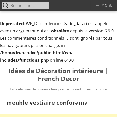
Rechercher :
Menu
Menu
principal
Deprecated
: WP_Dependencies->add_data() est appelé
avec un argument qui est
obsolète
depuis la version 6.9.0 !
Les commentaires conditionnels IE sont ignorés par tous
les navigateurs pris en charge. in
/home/frenchdec/public_html/wp-
includes/functions.php
on line
6170
Aller
Idées de Décoration intérieure |
au
French Decor
contenu
Faites-le plein de bonnes idées pour vous sentir bien chez vous
meuble vestiaire conforama