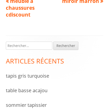
Navigation
Previous
Next
meuble à
miroir marron
article:
article:
chaussures
de
cdiscount
l’article
R
Colonne
e
latérale
c
ARTICLES RÉCENTS
h
principale
e
tapis gris turquoise
r
c
h
table basse acajou
e
r
sommier tapissier