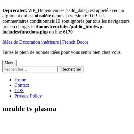
Deprecated
: WP_Dependencies->add_data() est appelé avec un
argument qui est
obsolète
depuis la version 6.9.0 ! Les
commentaires conditionnels IE sont ignorés par tous les navigateurs
pris en charge. in
/home/frenchdec/public_html/wp-
includes/functions.php
on line
6170
Aller
Idées de Décoration intérieure | French Decor
au
contenu
Faites-le plein de bonnes idées pour vous sentir bien chez vous
Menu
Menu
Rechercher :
principal
Home
Contact
TOS
Privacy Policy
meuble tv plasma