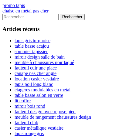
Navigation
Previous
promo tapis
article:
Next
chaise en métal pas cher
de
article:
Colonne
Rechercher :
l’article
latérale
Articles récents
principale
tapis gris turquoise
table basse acajou
sommier tapissier
miroir design salle de bain
meuble à chaussures noir laqué
fauteuil cuir une place
canape pas cher angle
location casier vestiaire
tapis poil long blanc
etageres modulables en metal
table basse salon en verre
lit coffre
miroir bois rond
fauteuil design avec repose pied
meuble de rangement chaussures design
fauteuil club
casier métallique vestiaire
tapis rouge gris