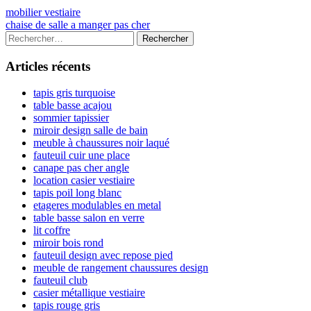
Navigation
Previous
mobilier vestiaire
article:
Next
chaise de salle a manger pas cher
de
article:
Colonne
Rechercher :
l’article
latérale
Articles récents
principale
tapis gris turquoise
table basse acajou
sommier tapissier
miroir design salle de bain
meuble à chaussures noir laqué
fauteuil cuir une place
canape pas cher angle
location casier vestiaire
tapis poil long blanc
etageres modulables en metal
table basse salon en verre
lit coffre
miroir bois rond
fauteuil design avec repose pied
meuble de rangement chaussures design
fauteuil club
casier métallique vestiaire
tapis rouge gris