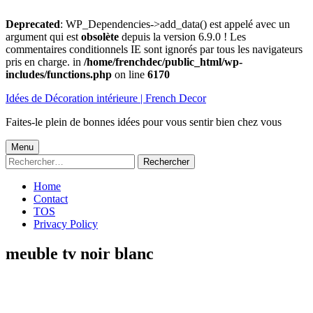
Deprecated
: WP_Dependencies->add_data() est appelé avec un
argument qui est
obsolète
depuis la version 6.9.0 ! Les
commentaires conditionnels IE sont ignorés par tous les navigateurs
pris en charge. in
/home/frenchdec/public_html/wp-
includes/functions.php
on line
6170
Aller
Idées de Décoration intérieure | French Decor
au
contenu
Faites-le plein de bonnes idées pour vous sentir bien chez vous
Menu
Menu
Rechercher :
principal
Home
Contact
TOS
Privacy Policy
meuble tv noir blanc