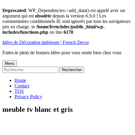
Deprecated
: WP_Dependencies->add_data() est appelé avec un
argument qui est
obsolète
depuis la version 6.9.0 ! Les
commentaires conditionnels IE sont ignorés par tous les navigateurs
pris en charge. in
/home/frenchdec/public_html/wp-
includes/functions.php
on line
6170
Aller
Idées de Décoration intérieure | French Decor
au
contenu
Faites-le plein de bonnes idées pour vous sentir bien chez vous
Menu
Menu
Rechercher :
principal
Home
Contact
TOS
Privacy Policy
meuble tv blanc et gris