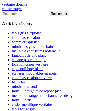
Navigation
Previous
vestiaire douche
article:
Next
chaise rouge
de
article:
Colonne
Rechercher :
l’article
latérale
Articles récents
principale
tapis gris turquoise
table basse acajou
sommier tapissier
miroir design salle de bain
meuble à chaussures noir laqué
fauteuil cuir une place
canape pas cher angle
location casier vestiaire
tapis poil long blanc
etageres modulables en metal
table basse salon en verre
lit coffre
miroir bois rond
fauteuil design avec repose pied
meuble de rangement chaussures design
fauteuil club
casier métallique vestiaire
tapis rouge gris