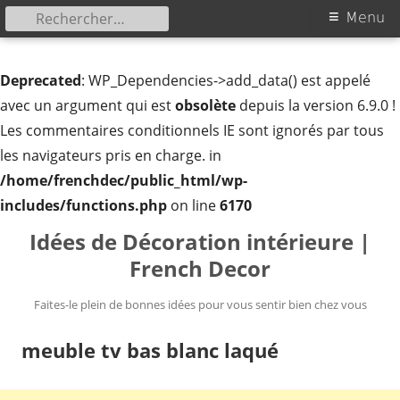
Rechercher :
Menu
Menu
principal
Deprecated
: WP_Dependencies->add_data() est appelé
avec un argument qui est
obsolète
depuis la version 6.9.0 !
Les commentaires conditionnels IE sont ignorés par tous
les navigateurs pris en charge. in
/home/frenchdec/public_html/wp-
includes/functions.php
on line
6170
Aller
Idées de Décoration intérieure |
au
French Decor
contenu
Faites-le plein de bonnes idées pour vous sentir bien chez vous
meuble tv bas blanc laqué