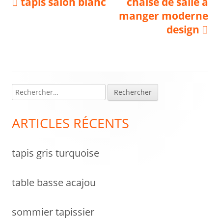
Navigation
Previous
Next
tapis salon blanc
chaise de salle a
article:
article:
manger moderne
de
design
l’article
R
Colonne
e
latérale
c
ARTICLES RÉCENTS
h
principale
e
tapis gris turquoise
r
c
h
table basse acajou
e
r
sommier tapissier