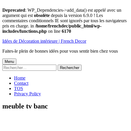
Deprecated
: WP_Dependencies->add_data() est appelé avec un
argument qui est
obsolète
depuis la version 6.9.0 ! Les
commentaires conditionnels IE sont ignorés par tous les navigateurs
pris en charge. in
/home/frenchdec/public_html/wp-
includes/functions.php
on line
6170
Aller
Idées de Décoration intérieure | French Decor
au
contenu
Faites-le plein de bonnes idées pour vous sentir bien chez vous
Menu
Menu
Rechercher :
principal
Home
Contact
TOS
Privacy Policy
meuble tv banc