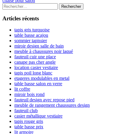
article:
Next
chaise pour salon
de
article:
Colonne
Rechercher :
l’article
latérale
Articles récents
principale
tapis gris turquoise
table basse acajou
sommier tapissier
miroir design salle de bain
meuble à chaussures noir laqué
fauteuil cuir une place
canape pas cher angle
location casier vestiaire
tapis poil long blanc
etageres modulables en metal
table basse salon en verre
lit coffre
miroir bois rond
fauteuil design avec repose pied
meuble de rangement chaussures design
fauteuil club
casier métallique vestiaire
tapis rouge gris
table basse prix
lit armoire