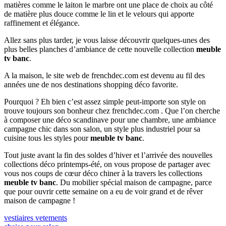
matières comme le laiton le marbre ont une place de choix au côté
de matière plus douce comme le lin et le velours qui apporte
raffinement et élégance.
Allez sans plus tarder, je vous laisse découvrir quelques-unes des
plus belles planches d’ambiance de cette nouvelle collection
meuble
tv banc
.
A la maison, le site web de frenchdec.com est devenu au fil des
années une de nos destinations shopping déco favorite.
Pourquoi ? Eh bien c’est assez simple peut-importe son style on
trouve toujours son bonheur chez frenchdec.com . Que l’on cherche
à composer une déco scandinave pour une chambre, une ambiance
campagne chic dans son salon, un style plus industriel pour sa
cuisine tous les styles pour
meuble tv banc
.
Tout juste avant la fin des soldes d’hiver et l’arrivée des nouvelles
collections déco printemps-été, on vous propose de partager avec
vous nos coups de cœur déco chiner à la travers les collections
meuble tv banc
. Du mobilier spécial maison de campagne, parce
que pour ouvrir cette semaine on a eu de voir grand et de rêver
maison de campagne !
Navigation
Previous
vestiaires vetements