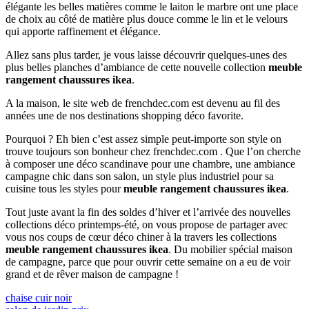
élégante les belles matières comme le laiton le marbre ont une place
de choix au côté de matière plus douce comme le lin et le velours
qui apporte raffinement et élégance.
Allez sans plus tarder, je vous laisse découvrir quelques-unes des
plus belles planches d’ambiance de cette nouvelle collection
meuble
rangement chaussures ikea
.
A la maison, le site web de frenchdec.com est devenu au fil des
années une de nos destinations shopping déco favorite.
Pourquoi ? Eh bien c’est assez simple peut-importe son style on
trouve toujours son bonheur chez frenchdec.com . Que l’on cherche
à composer une déco scandinave pour une chambre, une ambiance
campagne chic dans son salon, un style plus industriel pour sa
cuisine tous les styles pour
meuble rangement chaussures ikea
.
Tout juste avant la fin des soldes d’hiver et l’arrivée des nouvelles
collections déco printemps-été, on vous propose de partager avec
vous nos coups de cœur déco chiner à la travers les collections
meuble rangement chaussures ikea
. Du mobilier spécial maison
de campagne, parce que pour ouvrir cette semaine on a eu de voir
grand et de rêver maison de campagne !
Navigation
Previous
chaise cuir noir