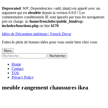
Deprecated
: WP_Dependencies->add_data() est appelé avec un
argument qui est
obsolète
depuis la version 6.9.0 ! Les
commentaires conditionnels IE sont ignorés par tous les navigateurs
pris en charge. in
/home/frenchdec/public_html/wp-
includes/functions.php
on line
6170
Aller
Idées de Décoration intérieure | French Decor
au
contenu
Faites-le plein de bonnes idées pour vous sentir bien chez vous
Menu
Menu
Rechercher :
principal
Home
Contact
TOS
Privacy Policy
meuble rangement chaussures ikea