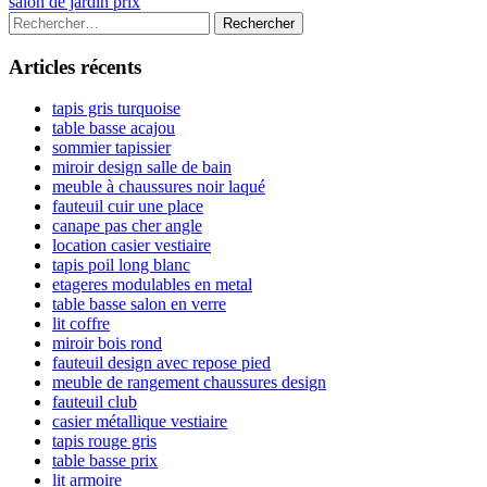
article:
Next
salon de jardin prix
de
article:
Colonne
Rechercher :
l’article
latérale
Articles récents
principale
tapis gris turquoise
table basse acajou
sommier tapissier
miroir design salle de bain
meuble à chaussures noir laqué
fauteuil cuir une place
canape pas cher angle
location casier vestiaire
tapis poil long blanc
etageres modulables en metal
table basse salon en verre
lit coffre
miroir bois rond
fauteuil design avec repose pied
meuble de rangement chaussures design
fauteuil club
casier métallique vestiaire
tapis rouge gris
table basse prix
lit armoire