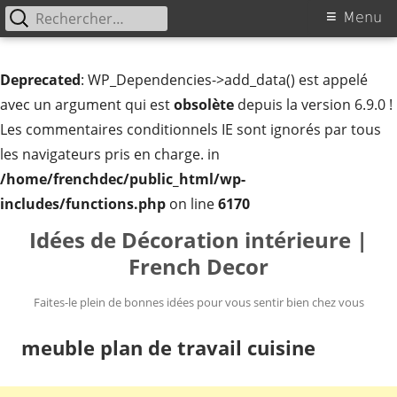
Rechercher :
Menu
Menu
principal
Deprecated
: WP_Dependencies->add_data() est appelé
avec un argument qui est
obsolète
depuis la version 6.9.0 !
Les commentaires conditionnels IE sont ignorés par tous
les navigateurs pris en charge. in
/home/frenchdec/public_html/wp-
includes/functions.php
on line
6170
Aller
Idées de Décoration intérieure |
au
French Decor
contenu
Faites-le plein de bonnes idées pour vous sentir bien chez vous
meuble plan de travail cuisine