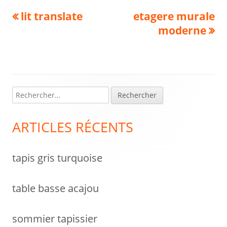
Navigation
Previous
Next
lit translate
etagere murale
article:
article:
moderne
de
l’article
R
Colonne
e
latérale
c
ARTICLES RÉCENTS
h
principale
e
tapis gris turquoise
r
c
h
table basse acajou
e
r
sommier tapissier